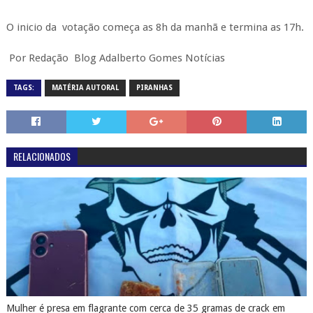
O inicio d
a
votação começa
a
s 8h d
a
manhã
e termina
a
s 17h.
Por Redação Blog Adalberto Gomes Notícias
TAGS:
MATÉRIA AUTORAL
PIRANHAS
RELACIONADOS
Mulher é presa em flagrante com cerca de 35 gramas de crack em