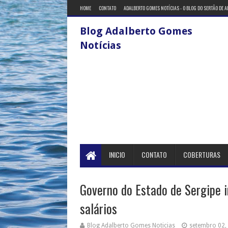
HOME
CONTATO
ADALBERTO GOMES NOTÍCIAS - O BLOG DO SERTÃO DE 
Blog Adalberto Gomes
Notícias
INICIO
CONTATO
COBERTURAS
Governo do Estado de Sergipe 
salários
Blog Adalberto Gomes Noticias
setembro 02,