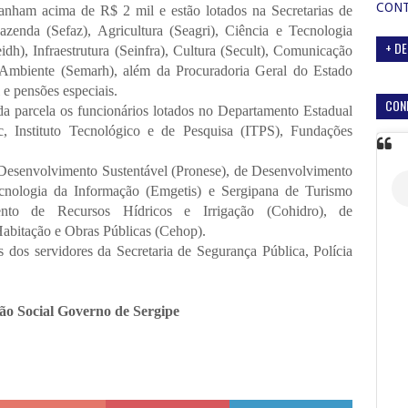
CON
anham acima de R$ 2 mil e estão lotados na Secretarias de
zenda (Sefaz), Agricultura (Seagri), Ciência e Tecnologia
+ DE
eidh), Infraestrutura (Seinfra), Cultura (Secult), Comunicação
 Ambiente (Semarh), além da Procuradoria Geral do Estado
e pensões especiais.
CON
da parcela os funcionários lotados no Departamento Estadual
c, Instituto Tecnológico e de Pesquisa (ITPS), Fundações
 Desenvolvimento Sustentável (Pronese), de Desenvolvimento
cnologia da Informação (Emgetis) e Sergipana de Turismo
nto de Recursos Hídricos e Irrigação (Cohidro), de
abitação e Obras Públicas (Cehop).
 dos servidores da Secretaria de Segurança Pública, Polícia
ão Social Governo de Sergipe