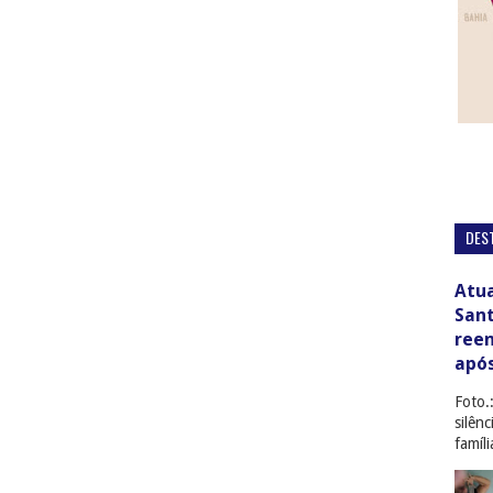
DES
Atua
San
ree
apó
Foto.
silên
famíl