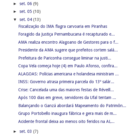
►
set. 06
(9)
►
set. 05
(10)
▼
set. 04
(13)
Fiscalização do IMA flagra carvoaria em Piranhas
Foragido da Justiça Pernambucana é recapturado e...
AMA realiza encontro Alagoano de Gestores para o f...
Presidente da AMA sugere que prefeitos cortem salá...
Prefeitura de Pariconha consegue liminar na justi...
Copa Vela começa hoje (4) em Paulo Afonso, confira...
ALAGOAS: Polícias americana e holandesa ministram ...
INSS: Governo atrasa primeira parcela do 13º salár...
Crise: Cancelada uma das maiores festas de Réveill...
Após 100 dias em greve, servidores da Ufal tentam ...
Balançando o Ganzá abordará Mapeamento do Patrimôn...
Grupo Portobello inaugura fábrica e gera mais de m...
Acidente frontal deixa ao menos oito feridos na AL...
►
set. 03
(7)