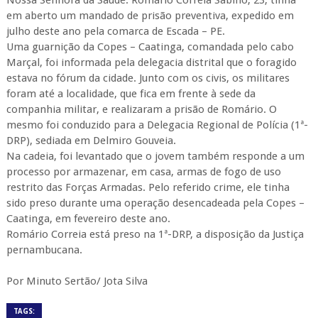
Nossa Senhora da Saúde. Romário Correia Sabino, 23, tinha
em aberto um mandado de prisão preventiva, expedido em
julho deste ano pela comarca de Escada – PE.
Uma guarnição da Copes – Caatinga, comandada pelo cabo
Marçal, foi informada pela delegacia distrital que o foragido
estava no fórum da cidade. Junto com os civis, os militares
foram até a localidade, que fica em frente à sede da
companhia militar, e realizaram a prisão de Romário. O
mesmo foi conduzido para a Delegacia Regional de Polícia (1ª-
DRP), sediada em Delmiro Gouveia.
Na cadeia, foi levantado que o jovem também responde a um
processo por armazenar, em casa, armas de fogo de uso
restrito das Forças Armadas. Pelo referido crime, ele tinha
sido preso durante uma operação desencadeada pela Copes –
Caatinga, em fevereiro deste ano.
Romário Correia está preso na 1ª-DRP, a disposição da Justiça
pernambucana.
Por Minuto Sertão/ Jota Silva
TAGS: