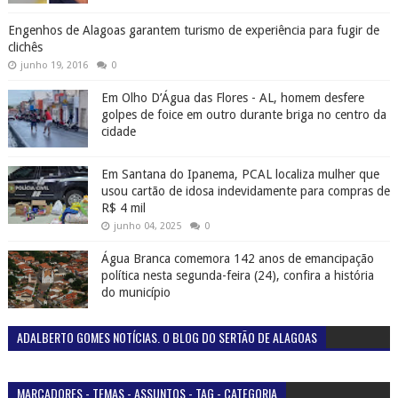
Engenhos de Alagoas garantem turismo de experiência para fugir de
clichês
junho 19, 2016
0
Em Olho D’Água das Flores - AL, homem desfere
golpes de foice em outro durante briga no centro da
cidade
Em Santana do Ipanema, PCAL localiza mulher que
usou cartão de idosa indevidamente para compras de
R$ 4 mil
junho 04, 2025
0
Água Branca comemora 142 anos de emancipação
política nesta segunda-feira (24), confira a história
do município
ADALBERTO GOMES NOTÍCIAS. O BLOG DO SERTÃO DE ALAGOAS
MARCADORES - TEMAS - ASSUNTOS - TAG - CATEGORIA