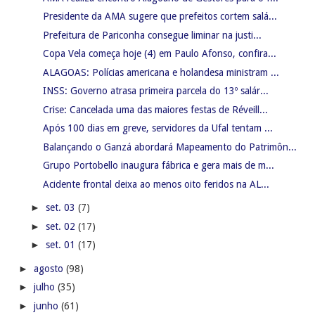
Presidente da AMA sugere que prefeitos cortem salá...
Prefeitura de Pariconha consegue liminar na justi...
Copa Vela começa hoje (4) em Paulo Afonso, confira...
ALAGOAS: Polícias americana e holandesa ministram ...
INSS: Governo atrasa primeira parcela do 13º salár...
Crise: Cancelada uma das maiores festas de Réveill...
Após 100 dias em greve, servidores da Ufal tentam ...
Balançando o Ganzá abordará Mapeamento do Patrimôn...
Grupo Portobello inaugura fábrica e gera mais de m...
Acidente frontal deixa ao menos oito feridos na AL...
►
set. 03
(7)
►
set. 02
(17)
►
set. 01
(17)
►
agosto
(98)
►
julho
(35)
►
junho
(61)