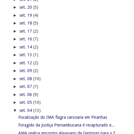
►
set. 20
(5)
►
set. 19
(4)
►
set. 18
(5)
►
set. 17
(2)
►
set. 16
(7)
►
set. 14
(2)
►
set. 13
(1)
►
set. 12
(2)
►
set. 09
(2)
►
set. 08
(10)
►
set. 07
(7)
►
set. 06
(9)
►
set. 05
(10)
▼
set. 04
(13)
Fiscalização do IMA flagra carvoaria em Piranhas
Foragido da Justiça Pernambucana é recapturado e...
AMA realiza encontro Alagoano de Gestores para o f...