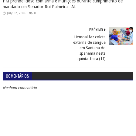
PM prende idoso com arma e munições durante cumprimento de
mandado em Senador Rui Palmeira –AL
July 02, 2026
0
PRÓXIMO
Hemoal faz coleta
externa de sangue
em Santana do
Ipanema nesta
quinta-feira (11)
COMENTÁRIOS
Nenhum comentário