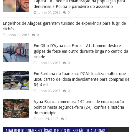
Tapera - AL pede a colaboração da população para
denunciar a Polícia o paradeiro do assassino
junho 04, 2025
0
Engenhos de Alagoas garantem turismo de experiência para fugir de
clichês
junho 19, 2016
0
Em Olho D’Água das Flores - AL, homem desfere
golpes de foice em outro durante briga no centro da
cidade
junho 14, 2025
0
Em Santana do Ipanema, PCAL localiza mulher que
usou cartão de idosa indevidamente para compras de
R$ 4 mil
junho 04, 2025
0
Água Branca comemora 142 anos de emancipação
política nesta segunda-feira (24), confira a história
do município
abril 24, 2017
0
ADALBERTO GOMES NOTÍCIAS. O BLOG DO SERTÃO DE ALAGOAS