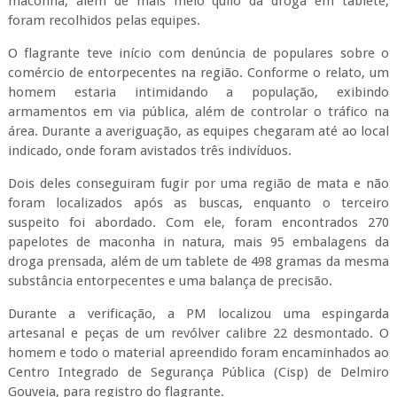
maconha, além de mais meio quilo da droga em tablete,
foram recolhidos pelas equipes.
O flagrante teve início com denúncia de populares sobre o
comércio de entorpecentes na região. Conforme o relato, um
homem estaria intimidando a população, exibindo
armamentos em via pública, além de controlar o tráfico na
área. Durante a averiguação, as equipes chegaram até ao local
indicado, onde foram avistados três indivíduos.
Dois deles conseguiram fugir por uma região de mata e não
foram localizados após as buscas, enquanto o terceiro
suspeito foi abordado. Com ele, foram encontrados 270
papelotes de maconha in natura, mais 95 embalagens da
droga prensada, além de um tablete de 498 gramas da mesma
substância entorpecentes e uma balança de precisão.
Durante a verificação, a PM localizou uma espingarda
artesanal e peças de um revólver calibre 22 desmontado. O
homem e todo o material apreendido foram encaminhados ao
Centro Integrado de Segurança Pública (Cisp) de Delmiro
Gouveia, para registro do flagrante.