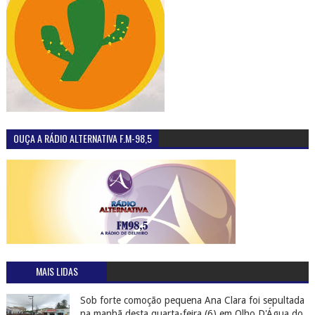
OUÇA A RÁDIO ALTERNATIVA F.M-98,5
MAIS LIDAS
Sob forte comoção pequena Ana Clara foi sepultada
na manhã desta quarta-feira (6) em Olho D'Água do