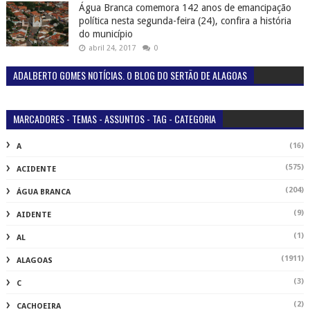
Água Branca comemora 142 anos de emancipação
política nesta segunda-feira (24), confira a história
do município
abril 24, 2017
0
ADALBERTO GOMES NOTÍCIAS. O BLOG DO SERTÃO DE ALAGOAS
MARCADORES - TEMAS - ASSUNTOS - TAG - CATEGORIA
(16)
A
(575)
ACIDENTE
(204)
ÁGUA BRANCA
(9)
AIDENTE
(1)
AL
(1911)
ALAGOAS
(3)
C
(2)
CACHOEIRA