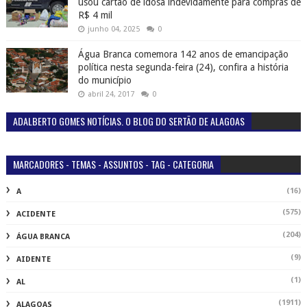
usou cartão de idosa indevidamente para compras de
R$ 4 mil
junho 04, 2025
0
Água Branca comemora 142 anos de emancipação
política nesta segunda-feira (24), confira a história
do município
abril 24, 2017
0
ADALBERTO GOMES NOTÍCIAS. O BLOG DO SERTÃO DE ALAGOAS
MARCADORES - TEMAS - ASSUNTOS - TAG - CATEGORIA
(16)
A
(575)
ACIDENTE
(204)
ÁGUA BRANCA
(9)
AIDENTE
(1)
AL
(1911)
ALAGOAS