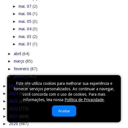
►
mai. 07
(2)
►
mai. 06
(1)
►
mai. 05
(3)
►
mai. 04
(3)
►
mai. 03
(2)
►
mai. 01
(1)
►
abril
(64)
►
março
(85)
►
fevereiro
(87)
►
janeiro
(142)
Este site utiliza cookies para melhorar sua experiência e
►
2025
(1658)
fornecer serviços personalizados. Ao continuar a navegar,
►
2024
(616)
você concorda com o uso de cookies. Para mais
informações, leia nossa
Política de Privacidade
.
►
2023
(687)
►
2022
(772)
Aceitar
►
2021
(838)
►
2020
(987)