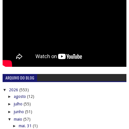
ARQUIVO DO BLOG
▼
2026
(553)
►
agosto
(12)
►
julho
(55)
►
junho
(51)
▼
maio
(57)
►
mai. 31
(1)