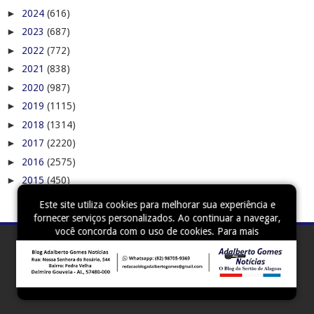
►
2024
(616)
►
2023
(687)
►
2022
(772)
►
2021
(838)
►
2020
(987)
►
2019
(1115)
►
2018
(1314)
►
2017
(2220)
►
2016
(2575)
►
2015
(450)
Este site utiliza cookies para melhorar sua experiência e
fornecer serviços personalizados. Ao continuar a navegar,
você concorda com o uso de cookies. Para mais
informações, leia nossa
Política de Privacidade
.
Aceitar