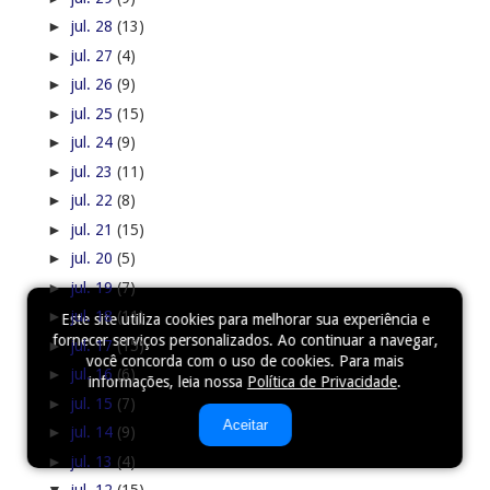
►
jul. 28
(13)
►
jul. 27
(4)
►
jul. 26
(9)
►
jul. 25
(15)
►
jul. 24
(9)
►
jul. 23
(11)
►
jul. 22
(8)
►
jul. 21
(15)
►
jul. 20
(5)
►
jul. 19
(7)
►
jul. 18
(11)
Este site utiliza cookies para melhorar sua experiência e
fornecer serviços personalizados. Ao continuar a navegar,
►
jul. 17
(15)
você concorda com o uso de cookies. Para mais
►
jul. 16
(6)
informações, leia nossa
Política de Privacidade
.
►
jul. 15
(7)
Aceitar
►
jul. 14
(9)
►
jul. 13
(4)