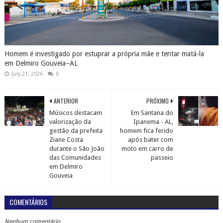
Homem é investigado por estuprar a própria mãe e tentar matá-la
em Delmiro Gouveia–AL
July 21, 2026
0
ANTERIOR
PRÓXIMO
Músicos destacam
Em Santana do
valorização da
Ipanema - AL,
gestão da prefeita
homem fica ferido
Ziane Costa
após bater com
durante o São João
moto em carro de
das Comunidades
passeio
em Delmiro
Gouveia
COMENTÁRIOS
Nenhum comentário