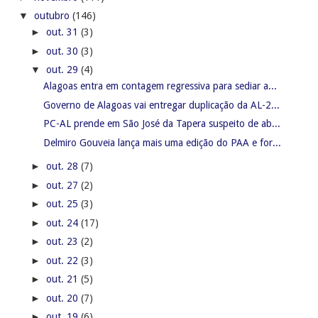
▼
outubro
(146)
►
out. 31
(3)
►
out. 30
(3)
▼
out. 29
(4)
Alagoas entra em contagem regressiva para sediar a...
Governo de Alagoas vai entregar duplicação da AL-2...
PC-AL prende em São José da Tapera suspeito de ab...
Delmiro Gouveia lança mais uma edição do PAA e for...
►
out. 28
(7)
►
out. 27
(2)
►
out. 25
(3)
►
out. 24
(17)
►
out. 23
(2)
►
out. 22
(3)
►
out. 21
(5)
►
out. 20
(7)
►
out. 19
(6)