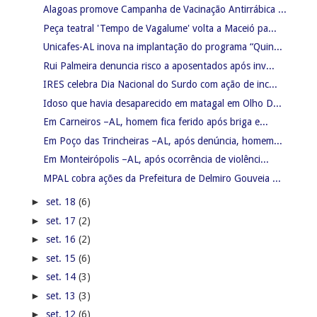
Alagoas promove Campanha de Vacinação Antirrábica ...
Peça teatral 'Tempo de Vagalume' volta a Maceió pa...
Unicafes-AL inova na implantação do programa “Quin...
Rui Palmeira denuncia risco a aposentados após inv...
IRES celebra Dia Nacional do Surdo com ação de inc...
Idoso que havia desaparecido em matagal em Olho D...
Em Carneiros –AL, homem fica ferido após briga e...
Em Poço das Trincheiras –AL, após denúncia, homem...
Em Monteirópolis –AL, após ocorrência de violênci...
MPAL cobra ações da Prefeitura de Delmiro Gouveia ...
►
set. 18
(6)
►
set. 17
(2)
►
set. 16
(2)
►
set. 15
(6)
►
set. 14
(3)
►
set. 13
(3)
►
set. 12
(6)