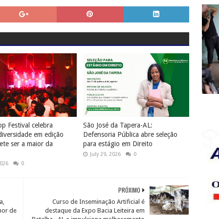
p Festival celebra
São José da Tapera-AL:
diversidade em edição
Defensoria Pública abre seleção
te ser a maior da
para estágio em Direito
July 29, 2026
0
2026
0
PRÓXIMO
a,
Curso de Inseminação Artificial é
nor de
destaque da Expo Bacia Leiteira em