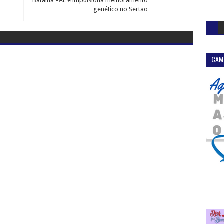
Batalha –AL e impulsiona melhoramento
genético no Sertão
CAM