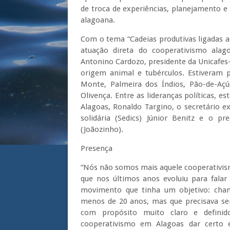
de troca de experiências, planejamento e 
alagoana.
Com o tema “Cadeias produtivas ligadas a
atuação direta do cooperativismo ala
Antonino Cardozo, presidente da Unicafes-A
origem animal e tubérculos. Estiveram p
Monte, Palmeira dos Índios, Pão-de-Açúc
Olivença. Entre as lideranças políticas, e
Alagoas, Ronaldo Targino, o secretário e
solidária (Sedics) Júnior Benitz e o pr
(Joãozinho).
Presença
“Nós não somos mais aquele cooperativis
que nos últimos anos evoluiu para falar
movimento que tinha um objetivo: cham
menos de 20 anos, mas que precisava ser 
com propósito muito claro e defini
cooperativismo em Alagoas dar certo 