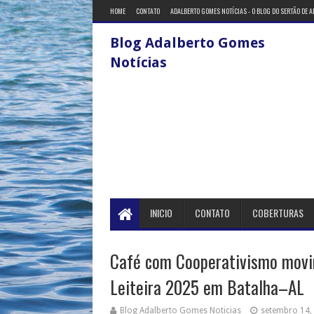
HOME
CONTATO
ADALBERTO GOMES NOTÍCIAS - O BLOG DO SERTÃO DE 
Blog Adalberto Gomes
Notícias
INICIO
CONTATO
COBERTURAS
Café com Cooperativismo movi
Leiteira 2025 em Batalha–AL
Blog Adalberto Gomes Noticias
setembro 14,