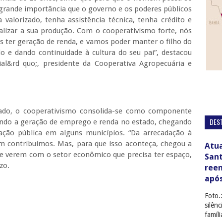
grande importância que o governo e os poderes públicos
lorizado, tenha assistência técnica, tenha crédito e
alizar a sua produção. Com o cooperativismo forte, nós
 ter geração de renda, e vamos poder manter o filho do
o e dando continuidade à cultura do seu pai”, destacou
al&rd quo;, presidente da Cooperativa Agropecuária e
tado, o cooperativismo consolida-se como componente
DES
cendo a geração de emprego e renda no estado, chegando
dação pública em alguns municípios. “Da arrecadação à
 contribuímos. Mas, para que isso aconteça, chegou a
Atua
 se verem com o setor econômico que precisa ter espaço,
San
zo.
ree
apó
Foto.
silên
famíl