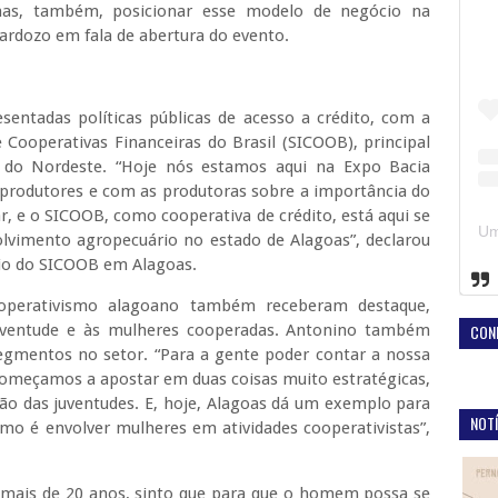
mas, também, posicionar esse modelo de negócio na
ardozo em fala de abertura do evento.
ntadas políticas públicas de acesso a crédito, com a
Cooperativas Financeiras do Brasil (SICOOB), principal
mo do Nordeste. “Hoje nós estamos aqui na Expo Bacia
 produtores e com as produtoras sobre a importância do
, e o SICOOB, como cooperativa de crédito, está aqui se
vimento agropecuário no estado de Alagoas”, declarou
cio do SICOOB em Alagoas.
operativismo alagoano também receberam destaque,
CON
juventude e às mulheres cooperadas. Antonino também
egmentos no setor. “Para a gente poder contar a nossa
 começamos a apostar em duas coisas muito estratégicas,
ão das juventudes. E, hoje, Alagoas dá um exemplo para
NOTÍ
omo é envolver mulheres em atividades cooperativistas”,
 mais de 20 anos, sinto que para que o homem possa se