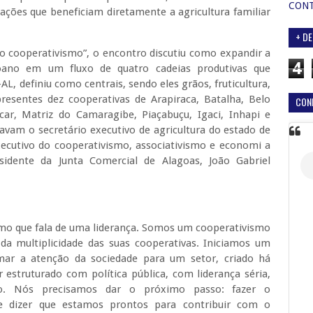
CON
ações que beneficiam diretamente a agricultura familiar
+ DE
o cooperativismo”, o encontro discutiu como expandir a
4
goano em um fluxo de quatro cadeias produtivas que
L, definiu como centrais, sendo eles grãos, fruticultura,
resentes dez cooperativas de Arapiraca, Batalha, Belo
CON
ar, Matriz do Camaragibe, Piaçabuçu, Igaci, Inhapi e
stavam o secretário executivo de agricultura do estado de
xecutivo do cooperativismo, associativismo e economi a
esidente da Junta Comercial de Alagoas, João Gabriel
mo que fala de uma liderança. Somos um cooperativismo
 da multiplicidade das suas cooperativas. Iniciamos um
ar a atenção da sociedade para um setor, criado há
estruturado com política pública, com liderança séria,
do. Nós precisamos dar o próximo passo: fazer o
e dizer que estamos prontos para contribuir com o