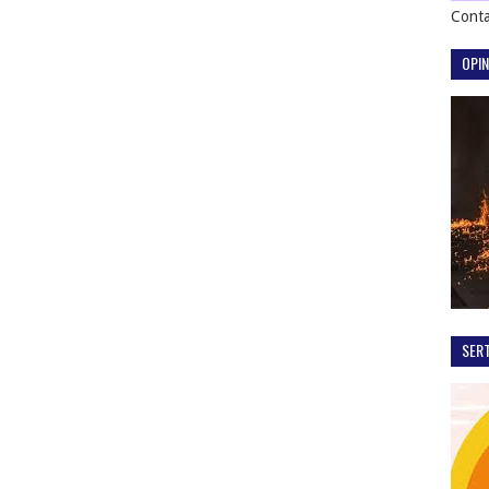
Conta
OPIN
SER