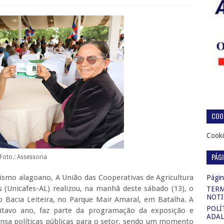
COOK
Cooki
PÁG
Foto.: Assessoria
vismo alagoano, A União das Cooperativas de Agricultura
Página
 (Unicafes-AL) realizou, na manhã deste sábado (13), o
TERM
NOTI
 Bacia Leiteira, no Parque Mair Amaral, em Batalha. A
POLÍ
oitavo ano, faz parte da programação da exposição e
ADAL
sa políticas públicas para o setor, sendo um momento