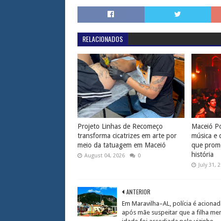
RELACIONADOS
Projeto Linhas de Recomeço
Maceió Po
transforma cicatrizes em arte por
música e 
meio da tatuagem em Maceió
que prome
história
August 04, 2026
0
July 31, 
ANTERIOR
Em Maravilha–AL, polícia é acionad
após mãe suspeitar que a filha me