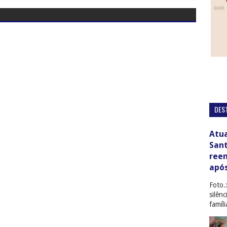
DES
Atua
San
ree
apó
Foto.
silên
famíl