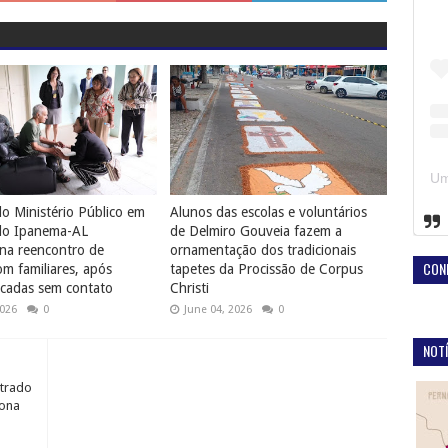
o Ministério Público em
Alunos das escolas e voluntários
do Ipanema-AL
de Delmiro Gouveia fazem a
na reencontro de
ornamentação dos tradicionais
CON
 familiares, após
tapetes da Procissão de Corpus
cadas sem contato
Christi
2026
0
June 04, 2026
0
NOTÍ
trado
zona