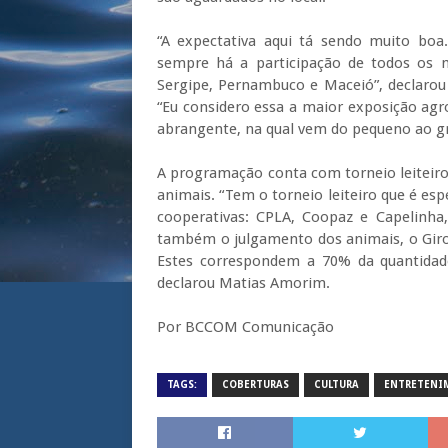
“A expectativa aqui tá sendo muito boa
sempre há a participação de todos os 
Sergipe, Pernambuco e Maceió”, declarou 
“Eu considero essa a maior exposição ag
abrangente, na qual vem do pequeno ao gr
A programação conta com torneio leiteiro
animais. “Tem o torneio leiteiro que é espe
cooperativas: CPLA, Coopaz e Capelinha
também o julgamento dos animais, o Girol
Estes correspondem a 70% da quantidad
declarou Matias Amorim.
Por BCCOM Comunicação
TAGS:
COBERTURAS
CULTURA
ENTRETENI