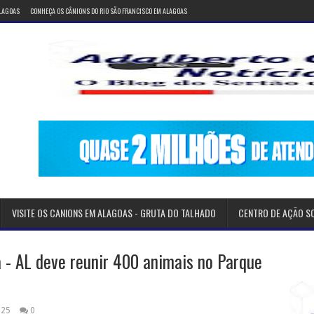
ALAGOAS
CONHEÇA OS CÂNIONS DO RIO SÃO FRANCISCO EM ALAGOAS
VISITE OS CANIONS EM ALAGOAS - GRUTA DO TALHADO
CENTRO DE AÇÃO S
 - AL deve reunir 400 animais no Parque
025
0