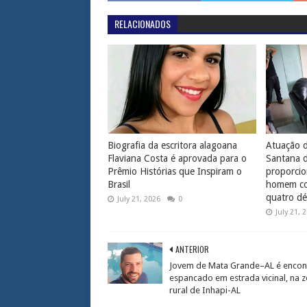
RELACIONADOS
Biografia da escritora alagoana
Atuação d
Flaviana Costa é aprovada para o
Santana 
Prêmio Histórias que Inspiram o
proporcio
Brasil
homem com
quatro dé
July 21, 2026
0
July 21, 
ANTERIOR
Jovem de Mata Grande–AL é encon
espancado em estrada vicinal, na 
rural de Inhapi-AL