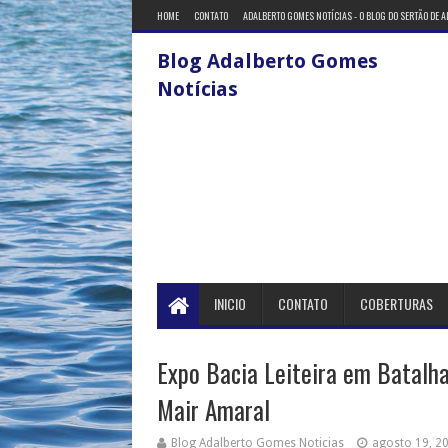
HOME
CONTATO
ADALBERTO GOMES NOTÍCIAS - O BLOG DO SERTÃO DE 
Blog Adalberto Gomes
Notícias
INICIO
CONTATO
COBERTURAS
Expo Bacia Leiteira em Batalha
Mair Amaral
Blog Adalberto Gomes Noticias
agosto 19, 2