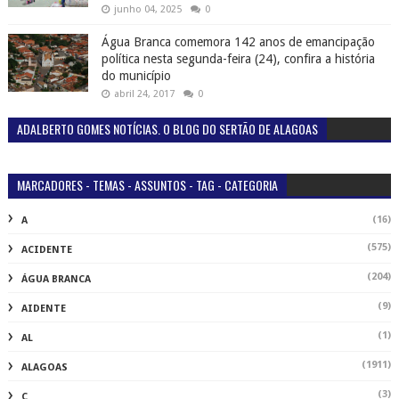
junho 04, 2025
0
Água Branca comemora 142 anos de emancipação
política nesta segunda-feira (24), confira a história
do município
abril 24, 2017
0
ADALBERTO GOMES NOTÍCIAS. O BLOG DO SERTÃO DE ALAGOAS
MARCADORES - TEMAS - ASSUNTOS - TAG - CATEGORIA
(16)
A
(575)
ACIDENTE
(204)
ÁGUA BRANCA
(9)
AIDENTE
(1)
AL
(1911)
ALAGOAS
(3)
C