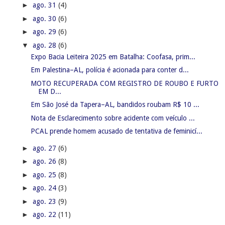
►
ago. 31
(4)
►
ago. 30
(6)
►
ago. 29
(6)
▼
ago. 28
(6)
Expo Bacia Leiteira 2025 em Batalha: Coofasa, prim...
Em Palestina–AL, polícia é acionada para conter d...
MOTO RECUPERADA COM REGISTRO DE ROUBO E FURTO
EM D...
Em São José da Tapera–AL, bandidos roubam R$ 10 ...
Nota de Esclarecimento sobre acidente com veículo ...
PCAL prende homem acusado de tentativa de feminicí...
►
ago. 27
(6)
►
ago. 26
(8)
►
ago. 25
(8)
►
ago. 24
(3)
►
ago. 23
(9)
►
ago. 22
(11)