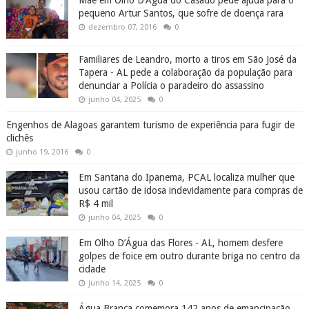
Mãe em Olho D'Água do Casado pede ajuda para o
pequeno Artur Santos, que sofre de doença rara
dezembro 07, 2016
0
Familiares de Leandro, morto a tiros em São José da
Tapera - AL pede a colaboração da população para
denunciar a Polícia o paradeiro do assassino
junho 04, 2025
0
Engenhos de Alagoas garantem turismo de experiência para fugir de
clichês
junho 19, 2016
0
Em Santana do Ipanema, PCAL localiza mulher que
usou cartão de idosa indevidamente para compras de
R$ 4 mil
junho 04, 2025
0
Em Olho D’Água das Flores - AL, homem desfere
golpes de foice em outro durante briga no centro da
cidade
junho 14, 2025
0
Água Branca comemora 142 anos de emancipação