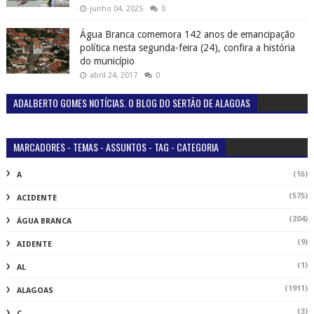
junho 04, 2025
0
Água Branca comemora 142 anos de emancipação
política nesta segunda-feira (24), confira a história
do município
abril 24, 2017
0
ADALBERTO GOMES NOTÍCIAS. O BLOG DO SERTÃO DE ALAGOAS
MARCADORES - TEMAS - ASSUNTOS - TAG - CATEGORIA
(16)
A
(575)
ACIDENTE
(204)
ÁGUA BRANCA
(9)
AIDENTE
(1)
AL
(1911)
ALAGOAS
(3)
C