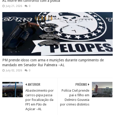
AL morre em confronto com a polícia
July 21, 2026
0
PM prende idoso com arma e munições durante cumprimento de
mandado em Senador Rui Palmeira –AL
July 02, 2026
0
ANTERIOR
PRÓXIMO
Abastecimento por
Polícia Civil prende
carros-pipa passa
pai e filho em
por fiscalização da
Delmiro Gouveia
FPI em Pão de
por crimes distintos
Açúcar –AL