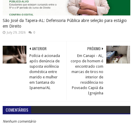
São José da Tapera-AL: Defensoria Pública abre seleção para estágio
em Direito
July 29, 2026
0
ANTERIOR
PRÓXIMO
Polícia é acionada
Em Canapi - AL,
após denúncia de
corpo de homem é
suposta violência
encontrado com
doméstica entre
marcas de tiros no
marido e mulher
interior de
em Santana do
residência no
Ipanema/AL
Povoado Capiá da
Igrejinha
COMENTÁRIOS
Nenhum comentário