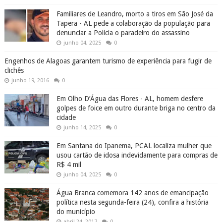
Familiares de Leandro, morto a tiros em São José da
Tapera - AL pede a colaboração da população para
denunciar a Polícia o paradeiro do assassino
junho 04, 2025
0
Engenhos de Alagoas garantem turismo de experiência para fugir de
clichês
junho 19, 2016
0
Em Olho D’Água das Flores - AL, homem desfere
golpes de foice em outro durante briga no centro da
cidade
junho 14, 2025
0
Em Santana do Ipanema, PCAL localiza mulher que
usou cartão de idosa indevidamente para compras de
R$ 4 mil
junho 04, 2025
0
Água Branca comemora 142 anos de emancipação
política nesta segunda-feira (24), confira a história
do município
abril 24, 2017
0