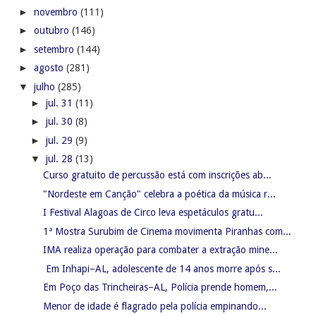
►
novembro
(111)
►
outubro
(146)
►
setembro
(144)
►
agosto
(281)
▼
julho
(285)
►
jul. 31
(11)
►
jul. 30
(8)
►
jul. 29
(9)
▼
jul. 28
(13)
Curso gratuito de percussão está com inscrições ab...
"Nordeste em Canção" celebra a poética da música r...
I Festival Alagoas de Circo leva espetáculos gratu...
1ª Mostra Surubim de Cinema movimenta Piranhas com...
IMA realiza operação para combater a extração mine...
Em Inhapi–AL, adolescente de 14 anos morre após s...
Em Poço das Trincheiras–AL, Polícia prende homem,...
Menor de idade é flagrado pela polícia empinando...