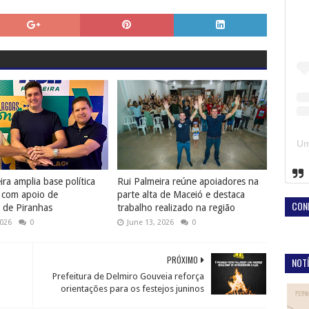
ra amplia base política
Rui Palmeira reúne apoiadores na
 com apoio de
parte alta de Maceió e destaca
CON
s de Piranhas
trabalho realizado na região
2026
0
June 13, 2026
0
PRÓXIMO
NOTÍ
Prefeitura de Delmiro Gouveia reforça
orientações para os festejos juninos