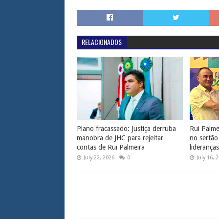
RELACIONADOS
Plano fracassado: Justiça derruba
Rui Palmei
manobra de JHC para rejeitar
no sertão
contas de Rui Palmeira
liderança
July 22, 2026
0
July 16, 