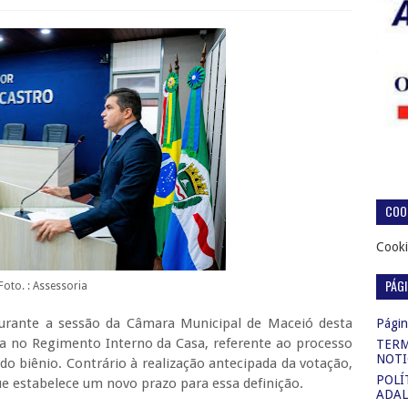
COOK
Cooki
PÁG
Foto. : Assessoria
durante a sessão da Câmara Municipal de Maceió desta
Página
tiva no Regimento Interno da Casa, referente ao processo
TERM
NOTI
o biênio. Contrário à realização antecipada da votação,
POLÍ
e estabelece um novo prazo para essa definição.
ADAL