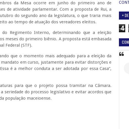
CON
embros da Mesa ocorre em junho do primeiro ano de
es de atividade parlamentar. Com a proposta de Rui, a
+ DE
utubro do segundo ano da legislatura, o que traria mais
eito ao tempo de atuação dos vereadores eleitos.
4
7 do Regimento Interno, determinando que a eleição
mos meses do primeiro biênio. A proposta está embasada
CON
l Federal (STF).
ntando que o momento mais adequado para a eleição da
 mandato em curso, justamente para evitar distorções e
 Essa é a melhor conduta a ser adotada por essa Casa”,
inaturas para que o projeto possa tramitar na Câmara.
a seriedade do processo legislativo e evitar acordos que
 da população maceioense.