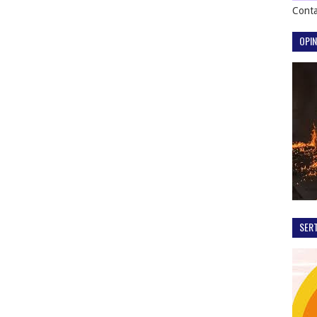
Conta
OPIN
SER