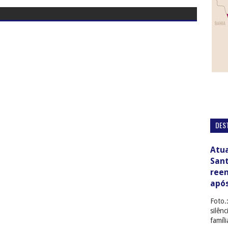
DES
Atua
San
ree
apó
Foto.
silên
famíl