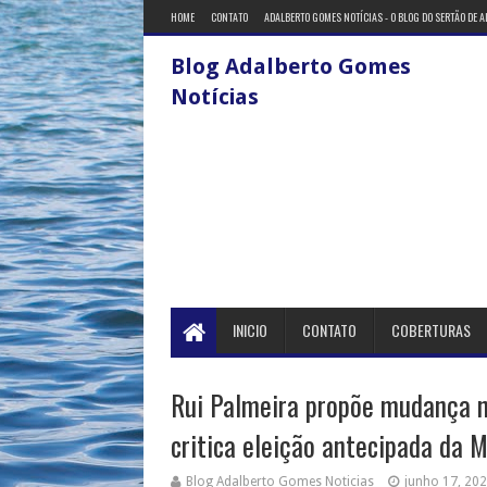
HOME
CONTATO
ADALBERTO GOMES NOTÍCIAS - O BLOG DO SERTÃO DE 
Blog Adalberto Gomes
Notícias
INICIO
CONTATO
COBERTURAS
Rui Palmeira propõe mudança 
critica eleição antecipada da 
Blog Adalberto Gomes Noticias
junho 17, 20