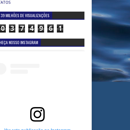
TATOS
 39 MILHÕES DE VISUALIZAÇÕES
0
3
7
4
9
6
1
HEÇA NOSSO INSTAGRAM
Ver esta publicação no Instagram