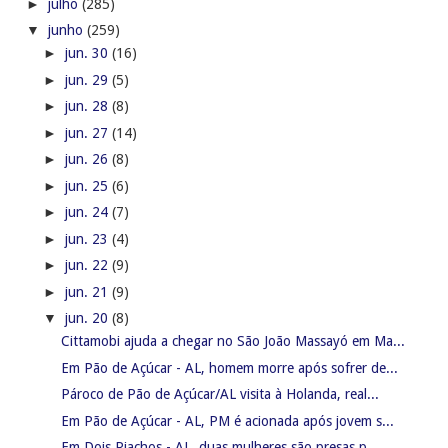
►
julho
(285)
▼
junho
(259)
►
jun. 30
(16)
►
jun. 29
(5)
►
jun. 28
(8)
►
jun. 27
(14)
►
jun. 26
(8)
►
jun. 25
(6)
►
jun. 24
(7)
►
jun. 23
(4)
►
jun. 22
(9)
►
jun. 21
(9)
▼
jun. 20
(8)
Cittamobi ajuda a chegar no São João Massayó em Ma...
Em Pão de Açúcar - AL, homem morre após sofrer de...
Pároco de Pão de Açúcar/AL visita à Holanda, real...
Em Pão de Açúcar - AL, PM é acionada após jovem s...
Em Dois Riachos - AL, duas mulheres são presas p...