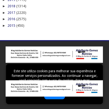
►
2018
(1314)
►
2017
(2220)
►
2016
(2575)
►
2015
(450)
Este site utiliza cookies para melhorar sua experiência e
fornecer serviços personalizados. Ao continuar a navegar,
você concorda com o uso de cookies. Para mais
informações, leia nossa
Política de Privacidade
.
Aceitar