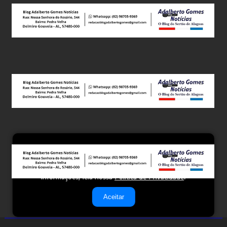
Este site utiliza cookies para melhorar sua experiência e
fornecer serviços personalizados. Ao continuar a navegar,
você concorda com o uso de cookies. Para mais
informações, leia nossa
Política de Privacidade
.
Aceitar