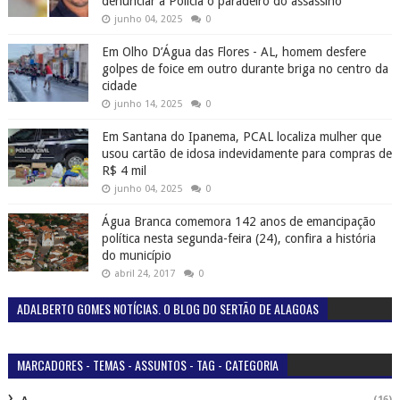
denunciar a Polícia o paradeiro do assassino
junho 04, 2025
0
Em Olho D’Água das Flores - AL, homem desfere
golpes de foice em outro durante briga no centro da
cidade
junho 14, 2025
0
Em Santana do Ipanema, PCAL localiza mulher que
usou cartão de idosa indevidamente para compras de
R$ 4 mil
junho 04, 2025
0
Água Branca comemora 142 anos de emancipação
política nesta segunda-feira (24), confira a história
do município
abril 24, 2017
0
ADALBERTO GOMES NOTÍCIAS. O BLOG DO SERTÃO DE ALAGOAS
MARCADORES - TEMAS - ASSUNTOS - TAG - CATEGORIA
(16)