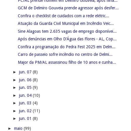
PC/AL prende homem em Delmiro Gouveia, após filha...
GCM de Delmiro Gouveia prende agressor após desfer...
Confira o checklist de cuidados com a rede elétric...
Atuação da Guarda Civil Municipal em Incêndio Veic...
Sine Alagoas tem 2.635 vagas de emprego disponívei...
Após denúncias em Olho D’Água das Flores - AL, Cop...
Confira a programação do Pedra Fest 2025 em Delm...
Carro de passeio sofre incêndio no centro de Delmi...
Major da PM/AL assassinou filho de 10 anos e cunha...
►
jun. 07
(8)
►
jun. 06
(8)
►
jun. 05
(9)
►
jun. 04
(10)
►
jun. 03
(4)
►
jun. 02
(11)
►
jun. 01
(8)
►
maio
(99)