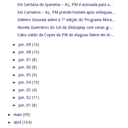
Em Santana do Ipanema – AL, PM é acionada para a...
Em Carneiros – AL, PM prende homem após esfaquea...
Delmiro Gouveia adere à 7ª edição do Programa Mora...
Novela Guerreiros do Sol da Globoplay com cenas gr...
Cabo Ualdo da Copes da PM de Alagoas falece em Ar...
►
jun. 09
(10)
►
jun. 08
(10)
►
jun. 07
(8)
►
jun. 06
(8)
►
jun. 05
(9)
►
jun. 04
(10)
►
jun. 03
(4)
►
jun. 02
(11)
►
jun. 01
(8)
►
maio
(99)
►
abril
(104)