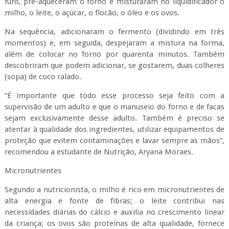
furo, pré-aqueceram o forno e misturaram no liquidificador o
milho, o leite, o açúcar, o flocão, o óleo e os ovos.
Na sequência, adicionaram o fermento (dividindo em três
momentos) e, em seguida, despejaram a mistura na forma,
além de colocar no forno por quarenta minutos. Também
descobriram que podem adicionar, se gostarem, duas colheres
(sopa) de coco ralado.
“É importante que todo esse processo seja feito com a
supervisão de um adulto e que o manuseio do forno e de facas
sejam exclusivamente desse adulto. Também é preciso se
atentar à qualidade dos ingredientes, utilizar equipamentos de
proteção que evitem contaminações e lavar sempre as mãos”,
recomendou a estudante de Nutrição, Aryana Moraes.
Micronutrientes
Segundo a nutricionista, o milho é rico em micronutrientes de
alta energia e fonte de fibras; o leite contribui nas
necessidades diárias do cálcio e auxilia no crescimento linear
da criança; os ovos são proteínas de alta qualidade, fornece