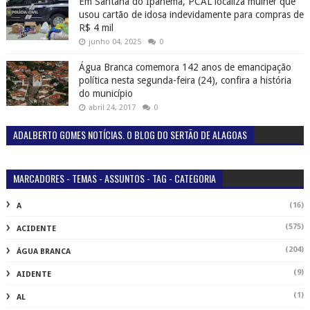
Em Santana do Ipanema, PCAL localiza mulher que
usou cartão de idosa indevidamente para compras de
R$ 4 mil
junho 04, 2025
0
Água Branca comemora 142 anos de emancipação
política nesta segunda-feira (24), confira a história
do município
abril 24, 2017
0
ADALBERTO GOMES NOTÍCIAS. O BLOG DO SERTÃO DE ALAGOAS
MARCADORES - TEMAS - ASSUNTOS - TAG - CATEGORIA
(16)
A
(575)
ACIDENTE
(204)
ÁGUA BRANCA
(9)
AIDENTE
(1)
AL