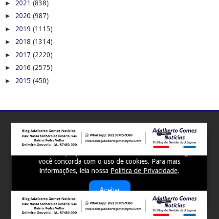
►
2021
(838)
►
2020
(987)
►
2019
(1115)
►
2018
(1314)
►
2017
(2220)
►
2016
(2575)
►
2015
(450)
Este site utiliza cookies para melhorar sua experiência e
fornecer serviços personalizados. Ao continuar a navegar,
você concorda com o uso de cookies. Para mais
informações, leia nossa
Política de Privacidade
.
Aceitar