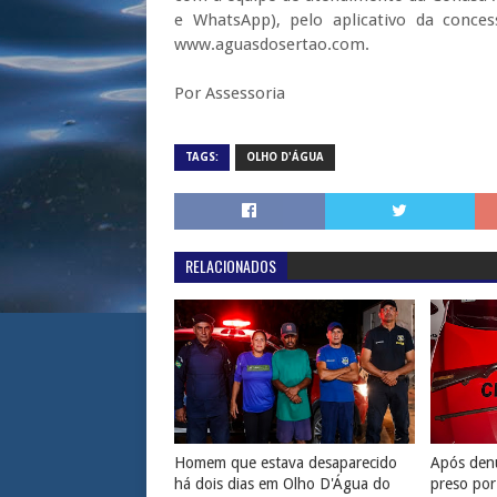
e WhatsApp), pelo aplicativo da concess
www.aguasdosertao.com.
Por Assessoria
TAGS:
OLHO D'ÁGUA
RELACIONADOS
Homem que estava desaparecido
Após denú
há dois dias em Olho D'Água do
preso por