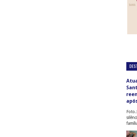
DES
Atua
San
ree
apó
Foto.
silên
famíl