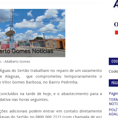
COOK
o. : Adalberto Gomes
sa Águas do Sertão trabalham no reparo de um vazamento
Cooki
de Alagoas, que comprometeu temporariamente o
o Vítor Gomes Barbosa, no Bairro Pedrinha.
PÁG
concluídos na tarde de hoje, e o abastecimento para a
Página
dativa nas horas seguintes.
TERM
NOTI
POLÍ
ações adicionais podem entrar em contato diretamente
ADAL
Águas do Sertão no 0800 000 2122 (com chamada de voz