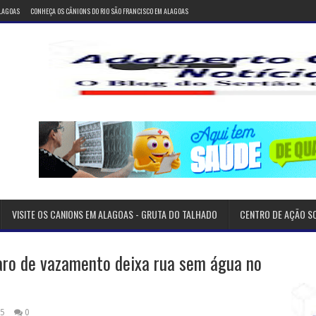
ALAGOAS
CONHEÇA OS CÂNIONS DO RIO SÃO FRANCISCO EM ALAGOAS
VISITE OS CANIONS EM ALAGOAS - GRUTA DO TALHADO
CENTRO DE AÇÃO S
aro de vazamento deixa rua sem água no
25
0