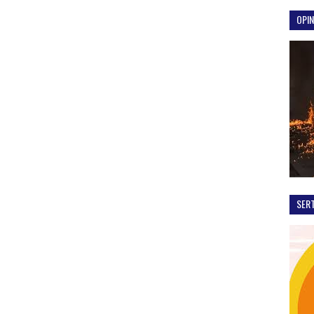
OPIN
SER