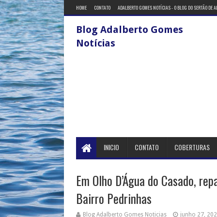
HOME
CONTATO
ADALBERTO GOMES NOTÍCIAS - O BLOG DO SERTÃO DE 
Blog Adalberto Gomes
Notícias
INICIO
CONTATO
COBERTURAS
Em Olho D’Água do Casado, rep
Bairro Pedrinhas
Blog Adalberto Gomes Noticias
junho 27, 20