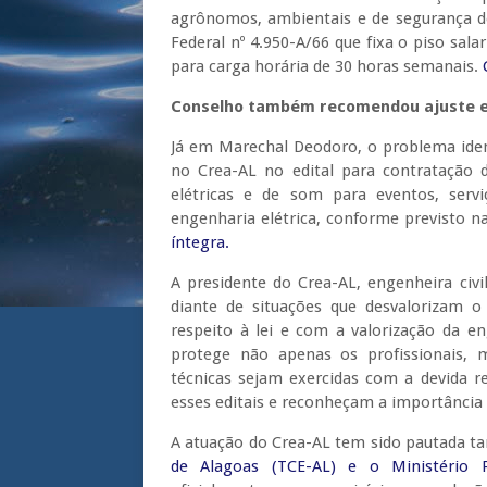
agrônomos, ambientais e de segurança do
Federal nº 4.950-A/66 que fixa o piso sala
para carga horária de 30 horas semanais.
Conselho também recomendou ajuste em
Já em Marechal Deodoro, o problema identi
no Crea-AL no edital para contratação
elétricas e de som para eventos, serv
engenharia elétrica, conforme previsto na
íntegra.
A presidente do Crea-AL, engenheira civ
diante de situações que desvalorizam o
respeito à lei e com a valorização da en
protege não apenas os profissionais,
técnicas sejam exercidas com a devida r
esses editais e reconheçam a importância d
A atuação do Crea-AL tem sido pautada 
de Alagoas (TCE-AL) e o Ministério 