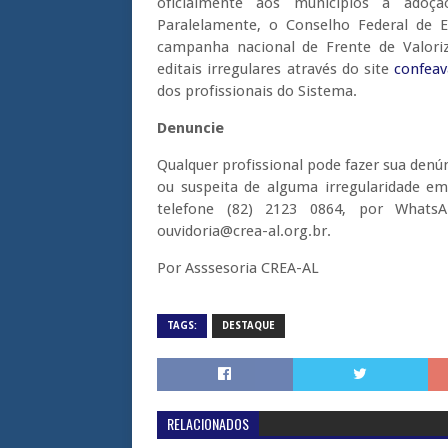
oficialmente aos municípios a adoçã
Paralelamente, o Conselho Federal de
campanha nacional de Frente de Valoriz
editais irregulares através do site
confeav
dos profissionais do Sistema.
Denuncie
Qualquer profissional pode fazer sua denú
ou suspeita de alguma irregularidade em
telefone (82) 2123 0864, por Whats
ouvidoria@crea-al.org.br.
Por Asssesoria CREA-AL
TAGS:
DESTAQUE
RELACIONADOS