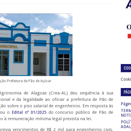
COOK
Cooki
ção Prefeitura de Pão de Açúcar
PÁG
Agronomia de Alagoas (Crea-AL) deu sequência à sua
ional e da legalidade ao oficiar a prefeitura de Pão de
Página
ação sobre o piso salarial de engenheiros. Em resposta às
TERM
gnou o
Edital nº 01/2025
do concurso público de Pão de
NOTI
o à remuneração mínima legal prevista na lei.
POLÍ
ADAL
previa vencimentos de R$ 2 mil para engenheiros civis,