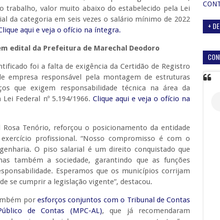
CON
 trabalho, valor muito abaixo do estabelecido pela Lei
rial da categoria em seis vezes o salário mínimo de 2022
+ DE
Clique aqui e veja o ofício na íntegra.
 edital da Prefeitura de Marechal Deodoro
CON
ficado foi a falta de exigência da Certidão de Registro
 de empresa responsável pela montagem de estruturas
iços que exigem responsabilidade técnica na área da
 Lei Federal nº 5.194/1966.
Clique aqui e veja o ofício na
il Rosa Tenório, reforçou o posicionamento da entidade
 exercício profissional. “Nosso compromisso é com o
genharia. O piso salarial é um direito conquistado que
 mas também a sociedade, garantindo que as funções
esponsabilidade. Esperamos que os municípios corrijam
e se cumprir a legislação vigente”, destacou.
também por
esforços conjuntos com o Tribunal de Contas
Público de Contas (MPC-AL)
, que já recomendaram