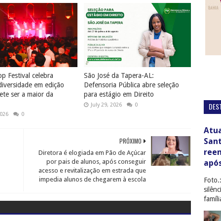
p Festival celebra
São José da Tapera-AL:
diversidade em edição
Defensoria Pública abre seleção
te ser a maior da
para estágio em Direito
DES
July 29, 2026
0
2026
0
Atua
San
PRÓXIMO
ree
Diretora é elogiada em Pão de Açúcar
por pais de alunos, após conseguir
apó
acesso e revitalização em estrada que
impedia alunos de chegarem à escola
Foto.
silên
famíl