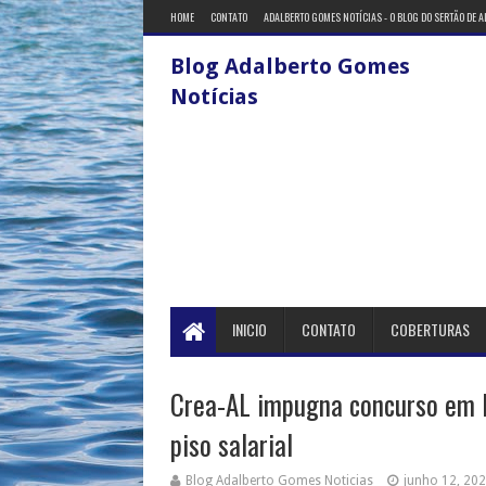
HOME
CONTATO
ADALBERTO GOMES NOTÍCIAS - O BLOG DO SERTÃO DE 
Blog Adalberto Gomes
Notícias
INICIO
CONTATO
COBERTURAS
Crea-AL impugna concurso em 
piso salarial
Blog Adalberto Gomes Noticias
junho 12, 20