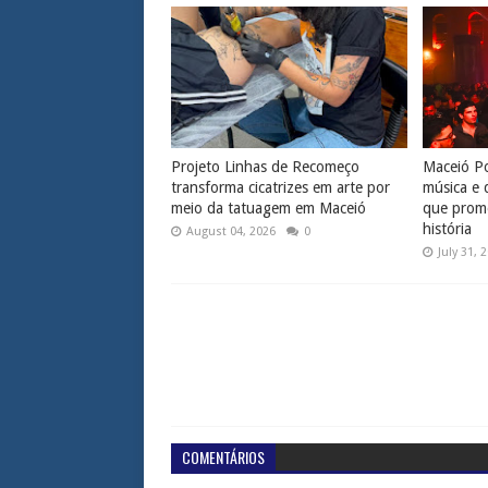
Projeto Linhas de Recomeço
Maceió Po
transforma cicatrizes em arte por
música e 
meio da tatuagem em Maceió
que prome
história
August 04, 2026
0
July 31, 
COMENTÁRIOS