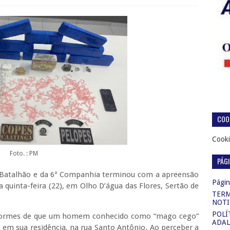
COOK
Cooki
Foto. : PM
PÁG
º Batalhão e da 6ª Companhia terminou com a apreensão
Página
 quinta-feira (22), em Olho D’água das Flores, Sertão de
TERM
NOTI
POLÍ
informes de que um homem conhecido como “mago cego”
ADAL
em sua residência, na rua Santo Antônio. Ao perceber a