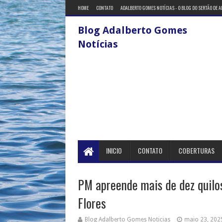
HOME
CONTATO
ADALBERTO GOMES NOTÍCIAS - O BLOG DO SERTÃO DE 
Blog Adalberto Gomes
Notícias
INICIO
CONTATO
COBERTURAS
PM apreende mais de dez quilo
Flores
Blog Adalberto Gomes Noticias
maio 23, 202