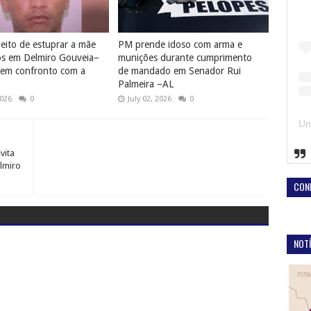
peito de estuprar a mãe
PM prende idoso com arma e
os em Delmiro Gouveia–
munições durante cumprimento
 em confronto com a
de mandado em Senador Rui
Palmeira –AL
2026
0
July 02, 2026
0
vita
lmiro
CON
NOTÍ