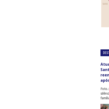
DES
Atua
San
ree
apó
Foto.
silên
famíl