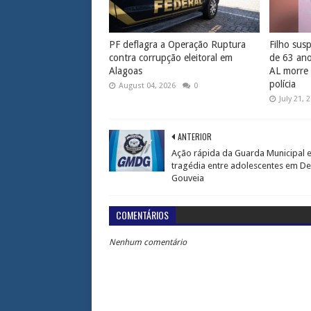
PF deflagra a Operação Ruptura
Filho sus
contra corrupção eleitoral em
de 63 an
Alagoas
AL morre
polícia
August 04, 2026
0
July 21, 
ANTERIOR
Ação rápida da Guarda Municipal e
tragédia entre adolescentes em De
Gouveia
COMENTÁRIOS
Nenhum comentário