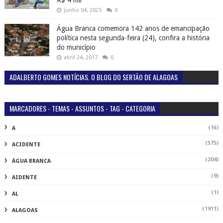
R$ 4 mil
junho 04, 2025
0
Água Branca comemora 142 anos de emancipação
política nesta segunda-feira (24), confira a história
do município
abril 24, 2017
0
ADALBERTO GOMES NOTÍCIAS. O BLOG DO SERTÃO DE ALAGOAS
MARCADORES - TEMAS - ASSUNTOS - TAG - CATEGORIA
(16)
A
(575)
ACIDENTE
(204)
ÁGUA BRANCA
(9)
AIDENTE
(1)
AL
(1911)
ALAGOAS