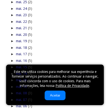
►
mai. 25
(2)
►
mai. 24
(3)
►
mai. 23
(3)
►
mai. 22
(5)
►
mai. 21
(1)
►
mai. 20
(5)
►
mai. 19
(1)
►
mai. 18
(2)
►
mai. 17
(1)
►
mai. 16
(5)
►
mai. 15
(5)
Este site utiliza cookies para melhorar sua experiência e
►
mai. 14
(4)
fornecer serviços personalizados. Ao continuar a navegar,
►
mai. 13
(1)
você concorda com o uso de cookies. Para mais
informações, leia nossa
Política de Privacidade
.
►
mai. 12
(3)
►
mai. 08
(3)
Aceitar
►
mai. 07
(1)
►
mai. 06
(7)