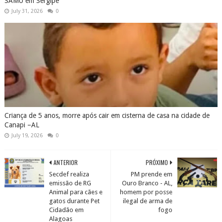
SAMU em Sergipe
July 31, 2026
0
Criança de 5 anos, morre após cair em cisterna de casa na cidade de
Canapi –AL
July 19, 2026
0
ANTERIOR
PRÓXIMO
Secdef realiza
PM prende em
emissão de RG
Ouro Branco - AL,
Animal para cães e
homem por posse
gatos durante Pet
ilegal de arma de
Cidadão em
fogo
Alagoas