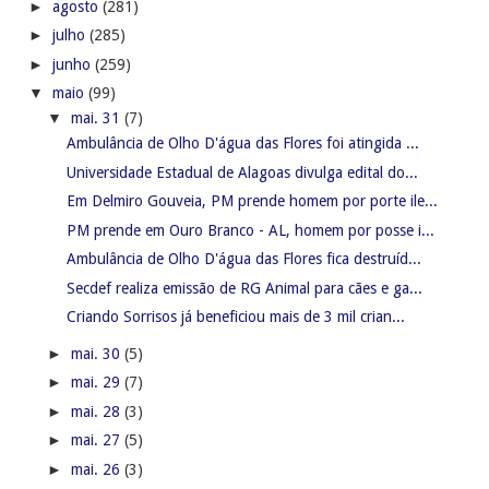
►
agosto
(281)
►
julho
(285)
►
junho
(259)
▼
maio
(99)
▼
mai. 31
(7)
Ambulância de Olho D'água das Flores foi atingida ...
Universidade Estadual de Alagoas divulga edital do...
Em Delmiro Gouveia, PM prende homem por porte ile...
PM prende em Ouro Branco - AL, homem por posse i...
Ambulância de Olho D'água das Flores fica destruíd...
Secdef realiza emissão de RG Animal para cães e ga...
Criando Sorrisos já beneficiou mais de 3 mil crian...
►
mai. 30
(5)
►
mai. 29
(7)
►
mai. 28
(3)
►
mai. 27
(5)
►
mai. 26
(3)