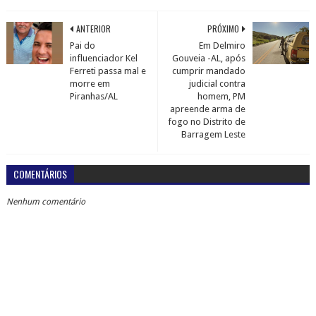
ANTERIOR
PRÓXIMO
Pai do
Em Delmiro
influenciador Kel
Gouveia -AL, após
Ferreti passa mal e
cumprir mandado
morre em
judicial contra
Piranhas/AL
homem, PM
apreende arma de
fogo no Distrito de
Barragem Leste
COMENTÁRIOS
Nenhum comentário