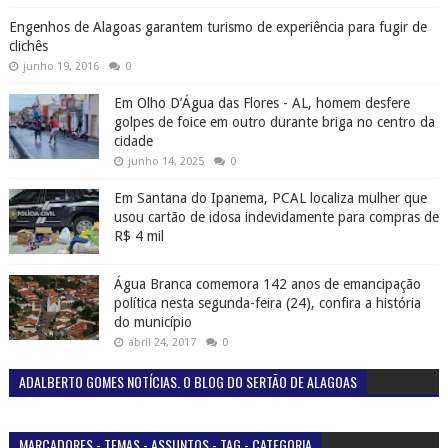
Engenhos de Alagoas garantem turismo de experiência para fugir de
clichês
junho 19, 2016
0
Em Olho D’Água das Flores - AL, homem desfere
golpes de foice em outro durante briga no centro da
cidade
junho 14, 2025
0
Em Santana do Ipanema, PCAL localiza mulher que
usou cartão de idosa indevidamente para compras de
R$ 4 mil
Água Branca comemora 142 anos de emancipação
política nesta segunda-feira (24), confira a história
do município
abril 24, 2017
0
ADALBERTO GOMES NOTÍCIAS. O BLOG DO SERTÃO DE ALAGOAS
MARCADORES - TEMAS - ASSUNTOS - TAG - CATEGORIA