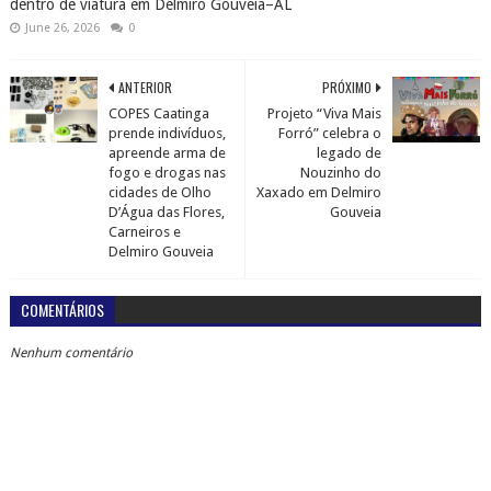
dentro de viatura em Delmiro Gouveia–AL
June 26, 2026
0
ANTERIOR
PRÓXIMO
COPES Caatinga
Projeto “Viva Mais
prende indivíduos,
Forró” celebra o
apreende arma de
legado de
fogo e drogas nas
Nouzinho do
cidades de Olho
Xaxado em Delmiro
D’Água das Flores,
Gouveia
Carneiros e
Delmiro Gouveia
COMENTÁRIOS
Nenhum comentário