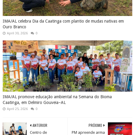
IMA/AL celebra Dia da Caatinga com plantio de mudas nativas em
Ouro Branco
April 30, 2026
0
IMA/AL promove educação ambiental na Semana do Bioma
Caatinga, em Delmiro Gouveia–AL
April 25, 2026
0
ANTERIOR
PRÓXIMO
Centro de
PM apreende arma