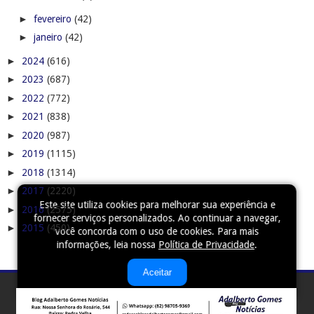
►
fevereiro
(42)
►
janeiro
(42)
►
2024
(616)
►
2023
(687)
►
2022
(772)
►
2021
(838)
►
2020
(987)
►
2019
(1115)
►
2018
(1314)
►
2017
(2220)
Este site utiliza cookies para melhorar sua experiência e
►
2016
(2575)
fornecer serviços personalizados. Ao continuar a navegar,
►
2015
(450)
você concorda com o uso de cookies. Para mais
informações, leia nossa
Política de Privacidade
.
Aceitar