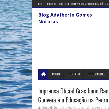
HOME
CONTATO
ADALBERTO GOMES NOTÍCIAS - O BLOG DO SERTÃO DE 
Blog Adalberto Gomes
Notícias
INICIO
CONTATO
COBERTURAS
Imprensa Oficial Graciliano Ram
Gouveia e a Educação na Pedra
Blog Adalberto Gomes Noticias
fevereiro 13,