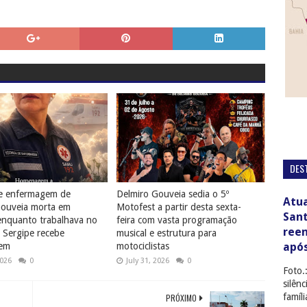
DES
de enfermagem de
Delmiro Gouveia sedia o 5º
Atua
Gouveia morta em
Motofest a partir desta sexta-
San
enquanto trabalhava no
feira com vasta programação
ree
Sergipe recebe
musical e estrutura para
apó
em
motociclistas
2026
0
July 31, 2026
0
Foto.
silên
famíl
PRÓXIMO