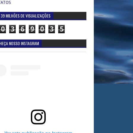
TATOS
 39 MILHÕES DE VISUALIZAÇÕES
0
3
6
9
0
3
5
HEÇA NOSSO INSTAGRAM
Ver esta publicação no Instagram