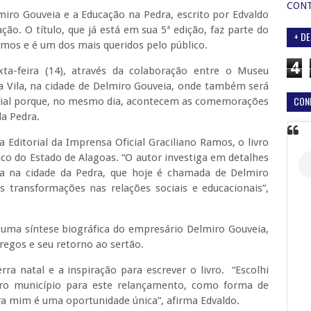
CON
miro Gouveia e a Educação na Pedra, escrito por Edvaldo
o. O título, que já está em sua 5ª edição, faz parte do
+ DE
amos e é um dos mais queridos pelo público.
4
a-feira (14), através da colaboração entre o Museu
a Vila, na cidade de Delmiro Gouveia, onde também será
CON
pecial porque, no mesmo dia, acontecem as comemorações
da Pedra.
Editorial da Imprensa Oficial Graciliano Ramos, o livro
ico do Estado de Alagoas. “O autor investiga em detalhes
na na cidade da Pedra, que hoje é chamada de Delmiro
s transformações nas relações sociais e educacionais”,
uma síntese biográfica do empresário Delmiro Gouveia,
regos e seu retorno ao sertão.
rra natal e a inspiração para escrever o livro. “Escolhi
iro município para este relançamento, como forma de
a mim é uma oportunidade única”, afirma Edvaldo.