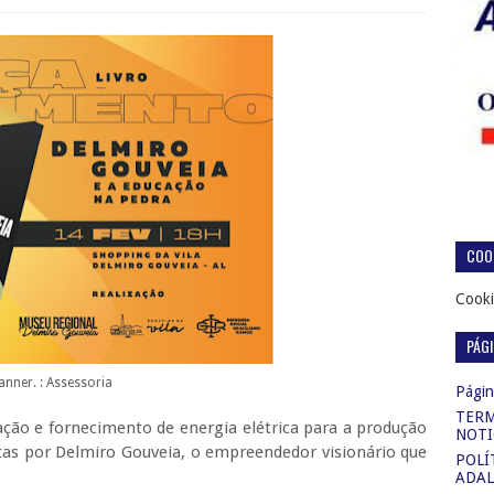
COOK
Cooki
PÁG
anner. : Assessoria
Página
TERM
ação e fornecimento de energia elétrica para a produção
NOTI
itas por Delmiro Gouveia, o empreendedor visionário que
POLÍ
ADAL