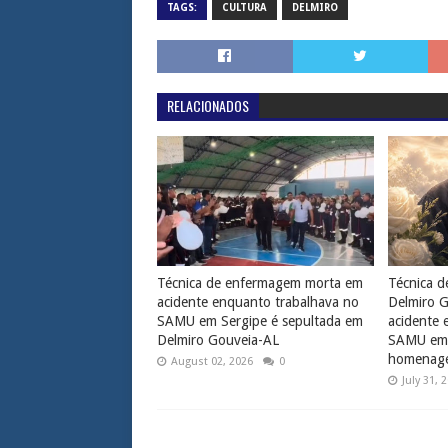
TAGS:
CULTURA
DELMIRO
RELACIONADOS
Técnica de enfermagem morta em
Técnica 
acidente enquanto trabalhava no
Delmiro 
SAMU em Sergipe é sepultada em
acidente 
Delmiro Gouveia-AL
SAMU em 
homenag
August 02, 2026
0
July 31, 