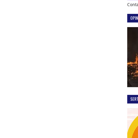
Conta
OPIN
SER