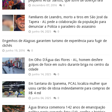
pequeno Artur Santos, que sofre de doença rara
dezembro 07, 2016
0
Familiares de Leandro, morto a tiros em São José da
Tapera - AL pede a colaboração da população para
denunciar a Polícia o paradeiro do assassino
junho 04, 2025
0
Engenhos de Alagoas garantem turismo de experiência para fugir de
clichês
junho 19, 2016
0
Em Olho D’Água das Flores - AL, homem desfere
golpes de foice em outro durante briga no centro da
cidade
junho 14, 2025
0
Em Santana do Ipanema, PCAL localiza mulher que
usou cartão de idosa indevidamente para compras de
R$ 4 mil
junho 04, 2025
0
Água Branca comemora 142 anos de emancipação