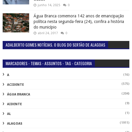
junho 14, 2025
0
Água Branca comemora 142 anos de emancipação
política nesta segunda-feira (24), confira a história
do município
abril 24, 2017
0
ADALBERTO GOMES NOTÍCIAS. O BLOG DO SERTÃO DE ALAGOAS
MARCADORES - TEMAS - ASSUNTOS - TAG - CATEGORIA
(16)
A
(575)
ACIDENTE
(204)
ÁGUA BRANCA
(9)
AIDENTE
(1)
AL
(1911)
ALAGOAS