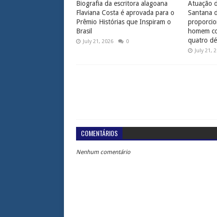
Biografia da escritora alagoana
Atuação d
Flaviana Costa é aprovada para o
Santana 
Prêmio Histórias que Inspiram o
proporcio
Brasil
homem com
quatro dé
July 21, 2026
0
July 21, 
COMENTÁRIOS
Nenhum comentário