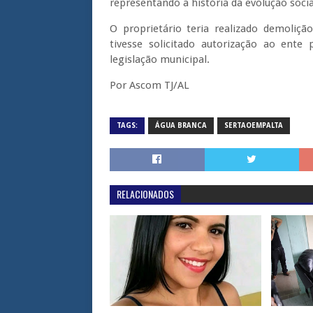
representando a história da evolução socia
O proprietário teria realizado demoliçã
tivesse solicitado autorização ao ente
legislação municipal.
Por Ascom TJ/AL
TAGS:
ÁGUA BRANCA
SERTAOEMPALTA
RELACIONADOS