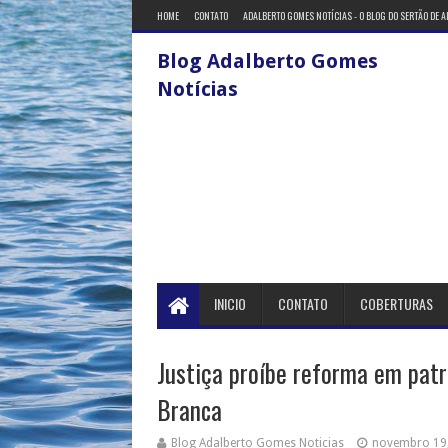
HOME
CONTATO
ADALBERTO GOMES NOTÍCIAS - O BLOG DO SERTÃO DE 
Blog Adalberto Gomes
Notícias
INICIO
CONTATO
COBERTURAS
Justiça proíbe reforma em patr
Branca
Blog Adalberto Gomes Noticias
novembro 19