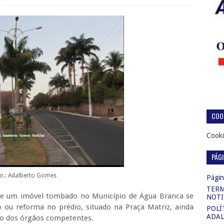
COOK
Cooki
PÁG
o.: Adalberto Gomes
Página
TERM
 de um imóvel tombado no Município de Água Branca se
NOTI
o ou reforma no prédio, situado na Praça Matriz, ainda
POLÍ
ADAL
ão dos órgãos competentes.