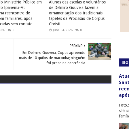
o Ministério Público em
Alunos das escolas e voluntários
do Ipanema-AL
de Delmiro Gouveia fazem a
na reencontro de
ornamentação dos tradicionais
 familiares, após
tapetes da Procissão de Corpus
cadas sem contato
Christi
2026
0
June 04, 2026
0
PRÓXIMO
Em Delmiro Gouveia, Copes apreende
mais de 10 quilos de maconha; ninguém
DES
foi preso na ocorrência
Atua
San
ree
apó
Foto.
silên
famíl