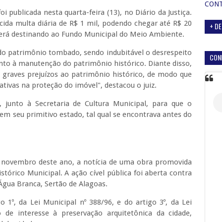
CON
oi publicada nesta quarta-feira (13), no Diário da Justiça.
ida multa diária de R$ 1 mil, podendo chegar até R$ 20
+ DE
, será destinando ao Fundo Municipal do Meio Ambiente.
do patrimônio tombado, sendo indubitável o desrespeito
CON
to à manutenção do patrimônio histórico. Diante disso,
os graves prejuízos ao patrimônio histórico, de modo que
tivas na proteção do imóvel", destacou o juiz.
junto à Secretaria de Cultura Municipal, para que o
m seu primitivo estado, tal qual se encontrava antes do
de novembro deste ano, a notícia de uma obra promovida
tórico Municipal. A ação cível pública foi aberta contra
 Água Branca, Sertão de Alagoas.
 1º, da Lei Municipal nº 388/96, e do artigo 3º, da Lei
o de interesse à preservação arquitetônica da cidade,