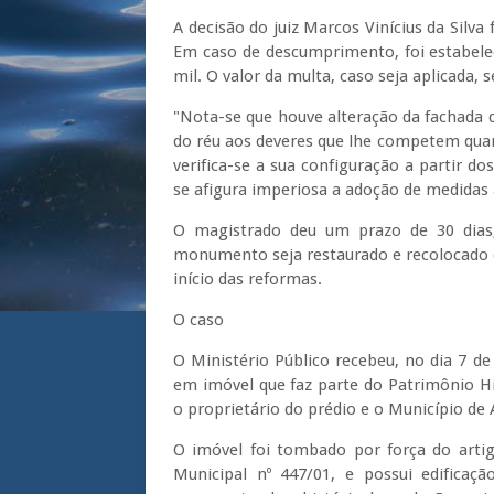
A decisão do juiz Marcos Vinícius da Silva f
Em caso de descumprimento, foi estabelec
mil. O valor da multa, caso seja aplicada
"Nota-se que houve alteração da fachada 
do réu aos deveres que lhe competem quan
verifica-se a sua configuração a partir d
se afigura imperiosa a adoção de medidas a
O magistrado deu um prazo de 30 dias, 
monumento seja restaurado e recolocado e
início das reformas.
O caso
O Ministério Público recebeu, no dia 7 
em imóvel que faz parte do Patrimônio His
o proprietário do prédio e o Município de
O imóvel foi tombado por força do artigo
Municipal nº 447/01, e possui edificaçã