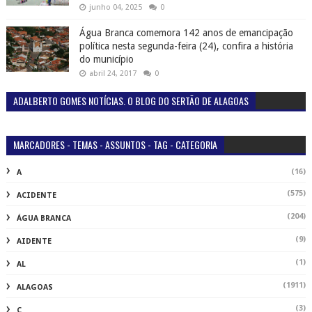
junho 04, 2025
0
Água Branca comemora 142 anos de emancipação
política nesta segunda-feira (24), confira a história
do município
abril 24, 2017
0
ADALBERTO GOMES NOTÍCIAS. O BLOG DO SERTÃO DE ALAGOAS
MARCADORES - TEMAS - ASSUNTOS - TAG - CATEGORIA
(16)
A
(575)
ACIDENTE
(204)
ÁGUA BRANCA
(9)
AIDENTE
(1)
AL
(1911)
ALAGOAS
(3)
C