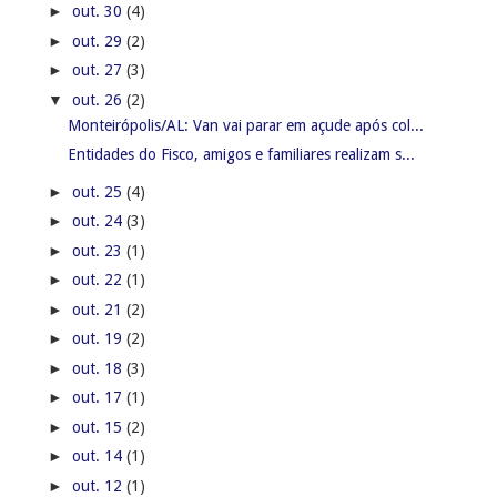
►
out. 30
(4)
►
out. 29
(2)
►
out. 27
(3)
▼
out. 26
(2)
Monteirópolis/AL: Van vai parar em açude após col...
Entidades do Fisco, amigos e familiares realizam s...
►
out. 25
(4)
►
out. 24
(3)
►
out. 23
(1)
►
out. 22
(1)
►
out. 21
(2)
►
out. 19
(2)
►
out. 18
(3)
►
out. 17
(1)
►
out. 15
(2)
►
out. 14
(1)
►
out. 12
(1)