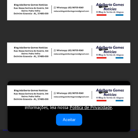
Este site utiliza cookies para melhorar sua experiência e
fornecer serviços personalizados. Ao continuar a navegar,
você concorda com o uso de cookies. Para mais
informações, leia nossa
Política de Privacidade
.
Aceitar