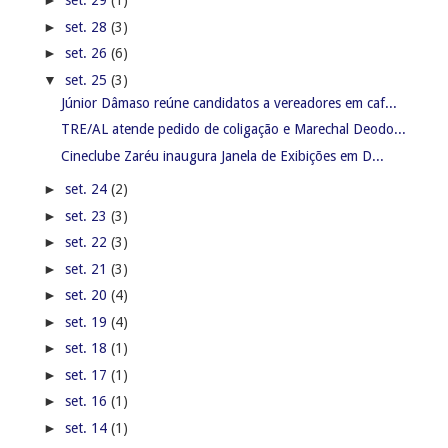
►
set. 29
(1)
►
set. 28
(3)
►
set. 26
(6)
▼
set. 25
(3)
Júnior Dâmaso reúne candidatos a vereadores em caf...
TRE/AL atende pedido de coligação e Marechal Deodo...
Cineclube Zaréu inaugura Janela de Exibições em D...
►
set. 24
(2)
►
set. 23
(3)
►
set. 22
(3)
►
set. 21
(3)
►
set. 20
(4)
►
set. 19
(4)
►
set. 18
(1)
►
set. 17
(1)
►
set. 16
(1)
►
set. 14
(1)