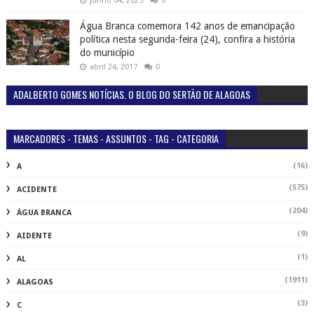
junho 04, 2025
0
Água Branca comemora 142 anos de emancipação
política nesta segunda-feira (24), confira a história
do município
abril 24, 2017
0
ADALBERTO GOMES NOTÍCIAS. O BLOG DO SERTÃO DE ALAGOAS
MARCADORES - TEMAS - ASSUNTOS - TAG - CATEGORIA
(16)
A
(575)
ACIDENTE
(204)
ÁGUA BRANCA
(9)
AIDENTE
(1)
AL
(1911)
ALAGOAS
(3)
C