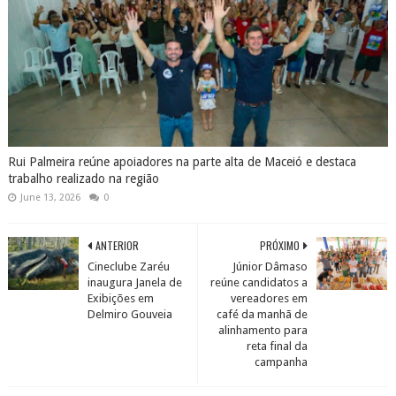
Rui Palmeira reúne apoiadores na parte alta de Maceió e destaca
trabalho realizado na região
June 13, 2026
0
ANTERIOR
PRÓXIMO
Cineclube Zaréu
Júnior Dâmaso
inaugura Janela de
reúne candidatos a
Exibições em
vereadores em
Delmiro Gouveia
café da manhã de
alinhamento para
reta final da
campanha