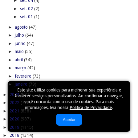
►
set. 04
(4)
►
set. 02
(2)
►
set. 01
(1)
►
agosto
(47)
►
julho
(64)
►
junho
(47)
►
maio
(55)
►
abril
(34)
►
março
(42)
►
fevereiro
(73)
►
janeiro
(79)
Este site utiliza cookies para melhorar sua experiência e
►
2023
(687)
fornecer serviços personalizados. Ao continuar a navegar,
você concorda com o uso de cookies. Para mais
►
2022
(772)
informações, leia nossa
Política de Privacidade
.
►
2021
(838)
►
2020
(987)
Aceitar
►
2019
(1115)
►
2018
(1314)