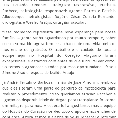
Luiz Eduardo Ximenes, urologista responsável; Nathalia
Pacheco, nefrologista responsável; Agenor Barros e Patrícia
Albuquerque, nefrologistas; Rogério César Correia Bernardo,
urologista; e Wesley Araújo, cirurgião vascular.
“Esse momento representa uma nova esperança para nossa
família. A gente vinha aguardando por muito tempo e, saber
que meu marido agora tem essa chance de uma vida melhor,
nos enche de gratidão. O trabalho e o cuidado de toda a
equipe aqui no Hospital do Coração Alagoano foram
excepcionais, e estamos confiantes de que tudo vai dar certo.
Só temos a agradecer a todos por essa oportunidade”, frisou
Simone Araújo, esposa de Izaildo Araújo.
Já André Tertulino Barbosa, irmão de José Amorim, lembrou
que eles fizeram uma parte do percurso de motocicleta para
realizar o procedimento. “Não queríamos atrasar. Receber a
ligação da disponibilidade do órgão para transplante foi como
um milagre para nós. A espera foi angustiante, mas a equipe
do Hospital do Coração nos deu todo o apoio e nos encheu de
confiança. Agora, temos a alegria de vê-lo renascer e retomar