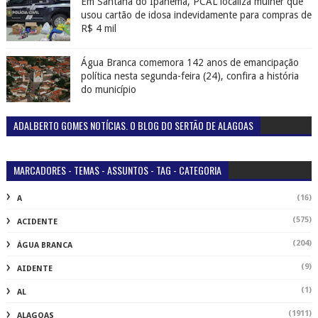
Em Santana do Ipanema, PCAL localiza mulher que
usou cartão de idosa indevidamente para compras de
R$ 4 mil
Água Branca comemora 142 anos de emancipação
política nesta segunda-feira (24), confira a história
do município
ADALBERTO GOMES NOTÍCIAS. O BLOG DO SERTÃO DE ALAGOAS
MARCADORES - TEMAS - ASSUNTOS - TAG - CATEGORIA
(16)
A
(575)
ACIDENTE
(204)
ÁGUA BRANCA
(9)
AIDENTE
(1)
AL
(1911)
ALAGOAS