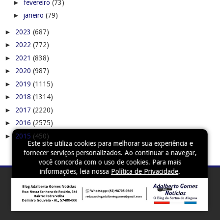
►
fevereiro
(73)
►
janeiro
(79)
►
2023
(687)
►
2022
(772)
►
2021
(838)
►
2020
(987)
►
2019
(1115)
►
2018
(1314)
►
2017
(2220)
►
2016
(2575)
►
2015
(450)
Este site utiliza cookies para melhorar sua experiência e
fornecer serviços personalizados. Ao continuar a navegar,
você concorda com o uso de cookies. Para mais
informações, leia nossa
Política de Privacidade
.
Aceitar