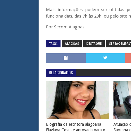
Mais informações podem ser obtidas pel
funciona dias, das 7h às 20h, ou pelo site
Por Secom Alagoas
TAGS:
ALAGOAS
DESTAQUE
SERTAOEMPAL
RELACIONADOS
Biografia da escritora alagoana
Atuação d
Flaviana Costa é aprovada para o
Santana 