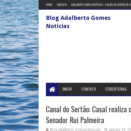
HOME
CONTATO
ADALBERTO GOMES NOTÍCIAS - O BLOG DO SERTÃO DE 
Blog Adalberto Gomes
Notícias
INICIO
CONTATO
COBERTURAS
Canal do Sertão: Casal realiza
Senador Rui Palmeira
Blog Adalberto Gomes Noticias
agosto 20, 2