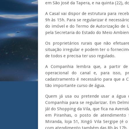
em São José da Tapera, e na quinta (22), 
A Casal vai dispor de estrutura para re
9h às 15h. Para se regularizar é necessár
do imóvel e do Termo de Autorização de U
pela Secretaria do Estado do Meio Ambient
Os proprietários rurais que não efetua
situação irregular e podem ter o forneci
de todos e precisa ter uso regulado.
A Companhia lembra que, a partir de
operacional do canal e, para isso, p
cadastramento é necessário para que a C
tão importante curso de água.
Quem já usa ou pretende usar a água 
Companhia para se regularizar. Em Delmi
Já! do Shopping da Vila, que fica na Aveni
em Piranhas, o posto de atendimento fi
Miranda, loja 51, Xingó Vila Sergipe (é 
com atendimento também das 8h às 17h.