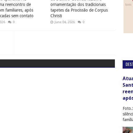
na reencontro de
ornamentação dos tradicionais
 familiares, após
tapetes da Procissão de Corpus
cadas sem contato
Christi
2026
0
June 04, 2026
0
DES
Atua
San
ree
apó
Foto.
silên
famíl