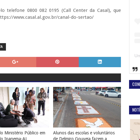
o telefone 0800 082 0195 (Call Center da Casal), que
 https://www.casal.al.gov.br/canal-do-sertao/
TA
CON
NOTÍ
o Ministério Público em
Alunos das escolas e voluntários
do Ipanema-AL
de Delmiro Gouveia fazem a