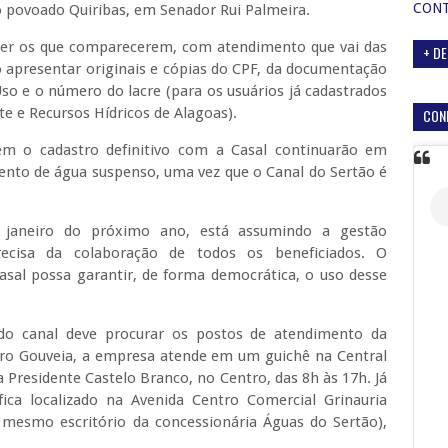
CON
do povoado Quiribas, em Senador Rui Palmeira.
ceber os que comparecerem, com atendimento que vai das
+ DE
io apresentar originais e cópias do CPF, da documentação
so e o número do lacre (para os usuários já cadastrados
e e Recursos Hídricos de Alagoas).
CON
rem o cadastro definitivo com a Casal continuarão em
mento de água suspenso, uma vez que o Canal do Sertão é
 janeiro do próximo ano, está assumindo a gestão
recisa da colaboração de todos os beneficiados. O
asal possa garantir, de forma democrática, o uso desse
do canal deve procurar os postos de atendimento da
ro Gouveia, a empresa atende em um guichê na Central
da Presidente Castelo Branco, no Centro, das 8h às 17h. Já
ca localizado na Avenida Centro Comercial Grinauria
o mesmo escritório da concessionária Águas do Sertão),