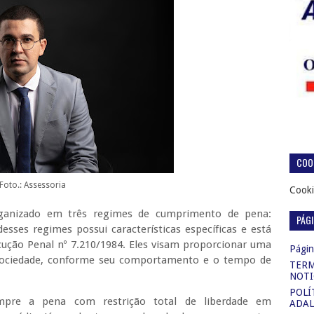
COOK
Foto.: Assessoria
Cooki
organizado em três regimes de cumprimento de pena:
PÁG
sses regimes possui características específicas e está
cução Penal nº 7.210/1984. Eles visam proporcionar uma
Página
 sociedade, conforme seu comportamento e o tempo de
TERM
NOTI
POLÍ
pre a pena com restrição total de liberdade em
ADAL