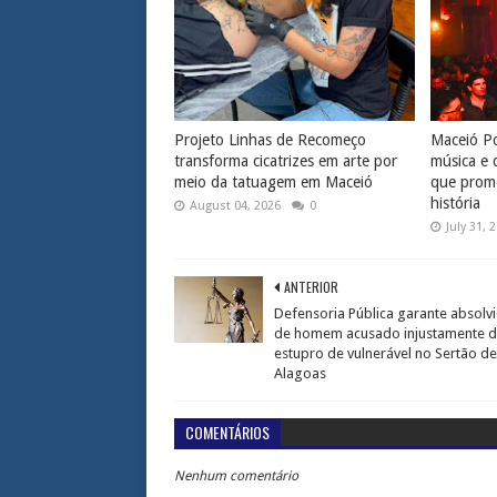
Projeto Linhas de Recomeço
Maceió Po
transforma cicatrizes em arte por
música e 
meio da tatuagem em Maceió
que prome
história
August 04, 2026
0
July 31, 
ANTERIOR
Defensoria Pública garante absolv
de homem acusado injustamente 
estupro de vulnerável no Sertão de
Alagoas
COMENTÁRIOS
Nenhum comentário