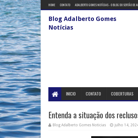
HOME
CONTATO
ADALBERTO GOMES NOTÍCIAS - O BLOG DO SERTÃO DE 
Blog Adalberto Gomes
Notícias
INICIO
CONTATO
COBERTURAS
Entenda a situação dos reclus
Blog Adalberto Gomes Noticias
julho 14, 202