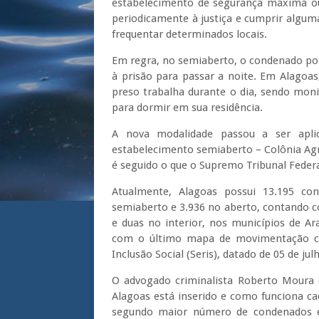
estabelecimento de segurança máxima ou
periodicamente à justiça e cumprir algum
frequentar determinados locais.
Em regra, no semiaberto, o condenado pod
à prisão para passar a noite. Em Alagoa
preso trabalha durante o dia, sendo moni
para dormir em sua residência.
A nova modalidade passou a ser apl
estabelecimento semiaberto – Colônia Agr
é seguido o que o Supremo Tribunal Fede
Atualmente, Alagoas possui 13.195 co
semiaberto e 3.936 no aberto, contando co
e duas no interior, nos municípios de A
com o último mapa de movimentação carc
Inclusão Social (Seris), datado de 05 de jul
O advogado criminalista Roberto Moura 
Alagoas está inserido e como funciona c
segundo maior número de condenados e 