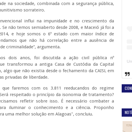
ade na sociedade, combinada com a segurança pública,
unitivismo sorrateiro.
nvencional influi na impunidade e no crescimento da
. Se não temos semiaberto desde 2008, e Maceió já foi a
2014, e hoje somos o 6º estado com maior índice de
tendamos que não há correlação entre a ausência de
 de criminalidade”, argumenta.
s dois anos, foi discutida a ação civil pública nº
que transformou a antiga Casa de Custódia da Capital
 algo que não existia desde o fechamento da CAISL em
 privadas de liberdade.
CON
o que faremos com os 3.811 reeducandos do regime
Será respeitado o princípio da isonomia de tratamento?
cisamos refletir sobre isso. É necessário combater a
para iluminar o conhecimento e a ciência. Proponho
NOTÍ
para uma melhor solução em Alagoas", concluiu.