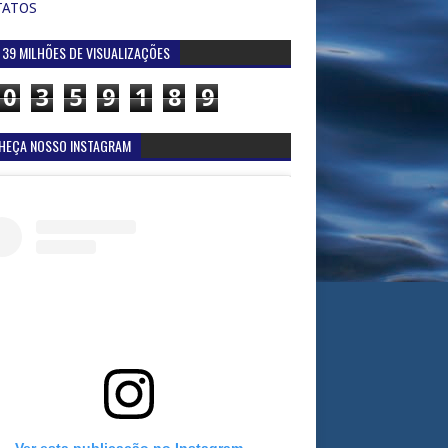
TATOS
 39 MILHÕES DE VISUALIZAÇÕES
0
3
5
9
1
8
9
HEÇA NOSSO INSTAGRAM
Ver esta publicação no Instagram