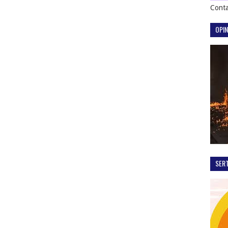
Conta
OPIN
SER