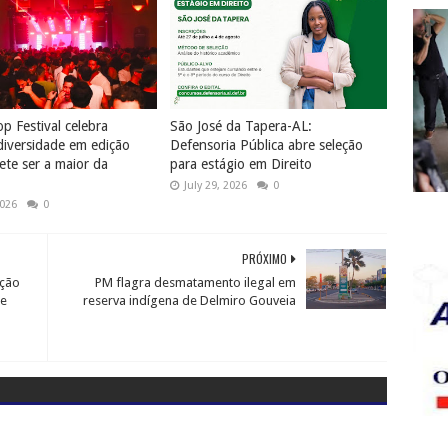
p Festival celebra
São José da Tapera-AL:
diversidade em edição
Defensoria Pública abre seleção
te ser a maior da
para estágio em Direito
July 29, 2026
0
2026
0
PRÓXIMO
ição
PM flagra desmatamento ilegal em
de
reserva indígena de Delmiro Gouveia