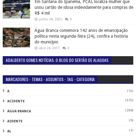
Em Santana do Ipanema, PCAL localiza mulher que
usou cartão de idosa indevidamente para compras de
R$ 4 mil
junho 04, 2025
0
Água Branca comemora 142 anos de emancipação
política nesta segunda-feira (24), confira a história
do município
abril 24, 2017
0
ADALBERTO GOMES NOTÍCIAS. O BLOG DO SERTÃO DE ALAGOAS
MARCADORES - TEMAS - ASSUNTOS - TAG - CATEGORIA
(16)
A
(575)
ACIDENTE
(204)
ÁGUA BRANCA
(9)
AIDENTE
(1)
AL