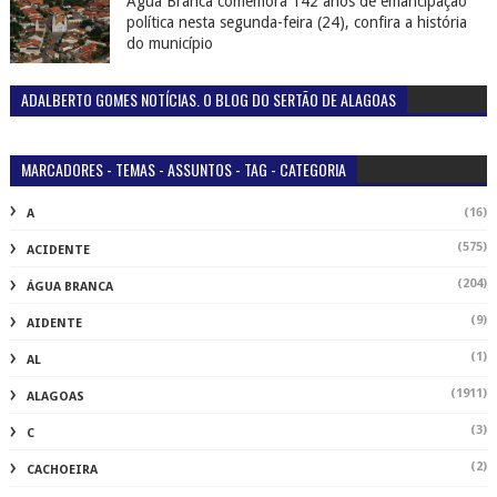
Água Branca comemora 142 anos de emancipação
política nesta segunda-feira (24), confira a história
do município
ADALBERTO GOMES NOTÍCIAS. O BLOG DO SERTÃO DE ALAGOAS
MARCADORES - TEMAS - ASSUNTOS - TAG - CATEGORIA
(16)
A
(575)
ACIDENTE
(204)
ÁGUA BRANCA
(9)
AIDENTE
(1)
AL
(1911)
ALAGOAS
(3)
C
(2)
CACHOEIRA