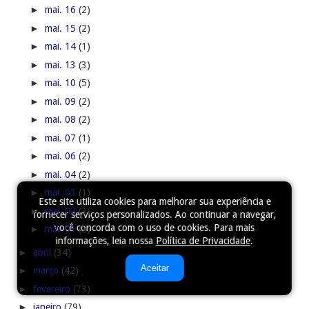
►
mai. 16
(2)
►
mai. 15
(2)
►
mai. 14
(1)
►
mai. 13
(3)
►
mai. 10
(5)
►
mai. 09
(2)
►
mai. 08
(2)
►
mai. 07
(1)
►
mai. 06
(2)
►
mai. 04
(2)
►
mai. 03
(1)
Este site utiliza cookies para melhorar sua experiência e
►
mai. 02
(3)
fornecer serviços personalizados. Ao continuar a navegar,
você concorda com o uso de cookies. Para mais
►
mai. 01
(2)
informações, leia nossa
Política de Privacidade
.
►
abril
(34)
Aceitar
►
março
(42)
►
fevereiro
(73)
►
janeiro
(79)