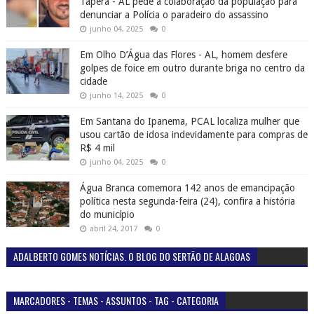
Tapera - AL pede a colaboração da população para
denunciar a Polícia o paradeiro do assassino
junho 04, 2025
0
Em Olho D’Água das Flores - AL, homem desfere
golpes de foice em outro durante briga no centro da
cidade
junho 14, 2025
0
Em Santana do Ipanema, PCAL localiza mulher que
usou cartão de idosa indevidamente para compras de
R$ 4 mil
junho 04, 2025
0
Água Branca comemora 142 anos de emancipação
política nesta segunda-feira (24), confira a história
do município
abril 24, 2017
0
ADALBERTO GOMES NOTÍCIAS. O BLOG DO SERTÃO DE ALAGOAS
MARCADORES - TEMAS - ASSUNTOS - TAG - CATEGORIA