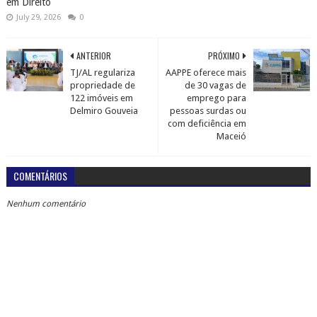
em Direito
July 29, 2026
0
ANTERIOR
PRÓXIMO
TJ/AL regulariza
AAPPE oferece mais
propriedade de
de 30 vagas de
122 imóveis em
emprego para
Delmiro Gouveia
pessoas surdas ou
com deficiência em
Maceió
COMENTÁRIOS
Nenhum comentário