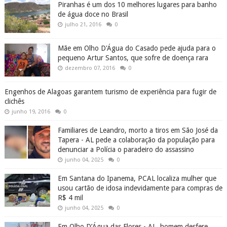
Piranhas é um dos 10 melhores lugares para banho
de água doce no Brasil
julho 21, 2016
0
Mãe em Olho D'Água do Casado pede ajuda para o
pequeno Artur Santos, que sofre de doença rara
dezembro 07, 2016
0
Engenhos de Alagoas garantem turismo de experiência para fugir de
clichês
junho 19, 2016
0
Familiares de Leandro, morto a tiros em São José da
Tapera - AL pede a colaboração da população para
denunciar a Polícia o paradeiro do assassino
junho 04, 2025
0
Em Santana do Ipanema, PCAL localiza mulher que
usou cartão de idosa indevidamente para compras de
R$ 4 mil
junho 04, 2025
0
Em Olho D’Água das Flores - AL, homem desfere