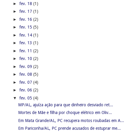
►
fev. 18
(1)
►
fev. 17
(1)
►
fev. 16
(2)
►
fev. 15
(5)
►
fev. 14
(1)
►
fev. 13
(1)
►
fev. 11
(2)
►
fev. 10
(2)
►
fev. 09
(2)
►
fev. 08
(5)
►
fev. 07
(4)
►
fev. 06
(2)
▼
fev. 05
(4)
MP/AL, ajuíza ação para que dinheiro desviado ret...
Mortes de Mãe e filha por choque elétrico em Oliv...
Em Mata Grande/AL, PC recupera motos roubadas em A...
Em Pariconha/AL, PC prende acusados de estuprar me...