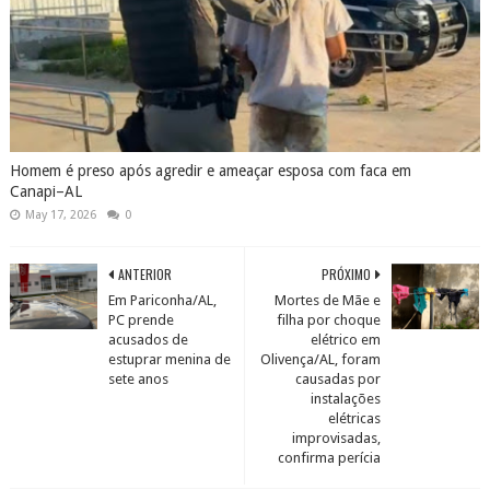
Homem é preso após agredir e ameaçar esposa com faca em
Canapi–AL
May 17, 2026
0
ANTERIOR
PRÓXIMO
Em Pariconha/AL,
Mortes de Mãe e
PC prende
filha por choque
acusados de
elétrico em
estuprar menina de
Olivença/AL, foram
sete anos
causadas por
instalações
elétricas
improvisadas,
confirma perícia