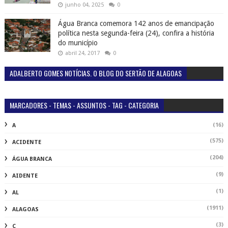
junho 04, 2025
0
Água Branca comemora 142 anos de emancipação
política nesta segunda-feira (24), confira a história
do município
abril 24, 2017
0
ADALBERTO GOMES NOTÍCIAS. O BLOG DO SERTÃO DE ALAGOAS
MARCADORES - TEMAS - ASSUNTOS - TAG - CATEGORIA
(16)
A
(575)
ACIDENTE
(204)
ÁGUA BRANCA
(9)
AIDENTE
(1)
AL
(1911)
ALAGOAS
(3)
C